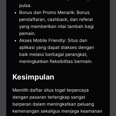
pulsa.
Bonus dan Promo Menarik: Bonus
pendaftaran, cashback, dan referal
yang memberikan nilai tambah bagi
pemain.
Akses Mobile Friendly: Situs dan
aplikasi yang dapat diakses dengan
baik melalui berbagai perangkat,
meningkatkan fleksibilitas bermain.
Kesimpulan
Memilih daftar situs togel terpercaya
dengan pasaran terlengkap sangat
berperan dalam meningkatkan peluang
kemenangan sekaligus menjaga keamanan