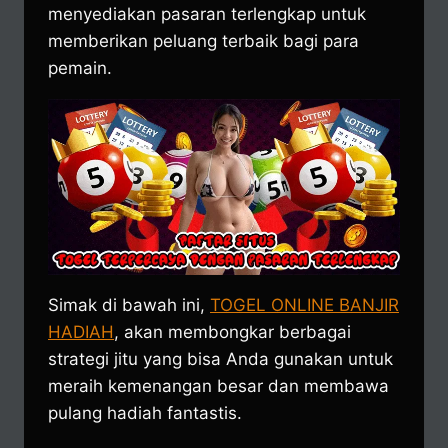
menyediakan pasaran terlengkap untuk
memberikan peluang terbaik bagi para
pemain.
Simak di bawah ini,
TOGEL ONLINE BANJIR
HADIAH
, akan membongkar berbagai
strategi jitu yang bisa Anda gunakan untuk
meraih kemenangan besar dan membawa
pulang hadiah fantastis.