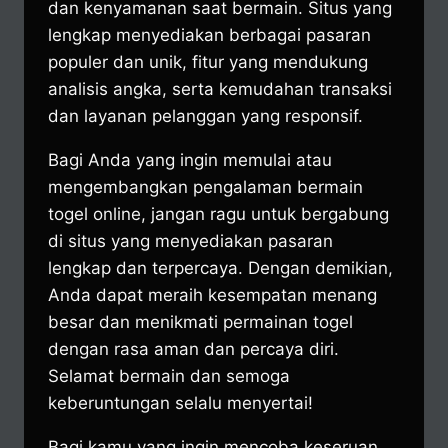
dan kenyamanan saat bermain. Situs yang
lengkap menyediakan berbagai pasaran
populer dan unik, fitur yang mendukung
analisis angka, serta kemudahan transaksi
dan layanan pelanggan yang responsif.
Bagi Anda yang ingin memulai atau
mengembangkan pengalaman bermain
togel online, jangan ragu untuk bergabung
di situs yang menyediakan pasaran
lengkap dan terpercaya. Dengan demikian,
Anda dapat meraih kesempatan menang
besar dan menikmati permainan togel
dengan rasa aman dan percaya diri.
Selamat bermain dan semoga
keberuntungan selalu menyertai!
Bagi kamu yang ingin mencoba keseruan