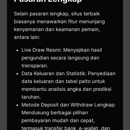
Selain pasaran lengkap, situs terbaik
biasanya menawarkan fitur menunjang
kenyamanan dan keamanan pemain,
antara lain:
Live Draw Resmi: Menyajikan hasil
pengundian secara langsung dan
transparan.
Data Keluaran dan Statistik: Penyediaan
data keluaran dan tabel paito untuk
membantu analisis angka dan prediksi
taruhan.
Metode Deposit dan Withdraw Lengkap:
Mendukung berbagai pilihan
pembayaran mudah dan cepat,
termasuk transfer bank, e-wallet, dan