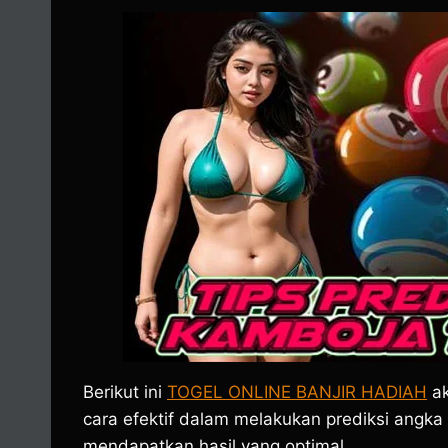
Berikut ini
TOGEL ONLINE BANJIR HADIAH
ak
cara efektif dalam melakukan prediksi ang
mendapatkan hasil yang optimal.