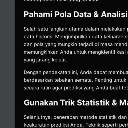
Pahami Pola Data & Analisi
Salah satu langkah utama dalam melakukan 
data historis. Mengumpulkan data keluaran
dan pola yang mungkin terjadi di masa mend
memungkinkan Anda untuk mengidentifikasi 
yang jarang keluar.
Dengan pendekatan ini, Anda dapat membuat p
berdasarkan tebakan semata. Penting untuk 
secara rutin agar prediksi yang Anda buat te
Gunakan Trik Statistik & 
Selanjutnya, penerapan metode statistik da
keakuratan prediksi Anda. Teknik seperti pe