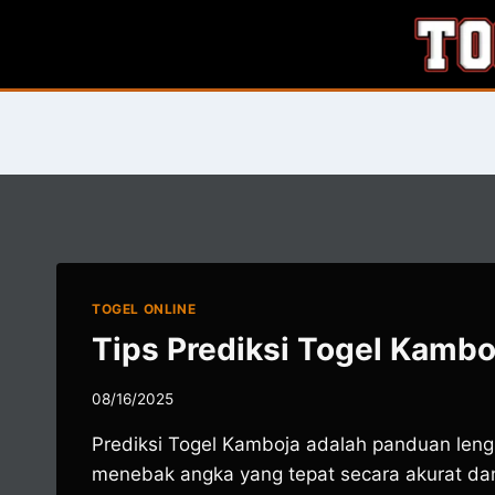
Skip
to
content
TOGEL ONLINE
Tips Prediksi Togel Kambo
08/16/2025
Prediksi Togel Kamboja adalah panduan len
menebak angka yang tepat secara akurat dan