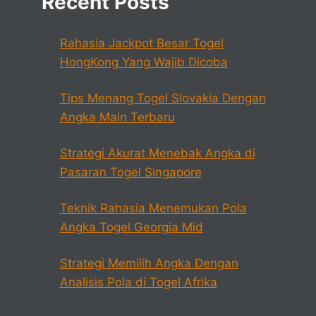
Recent Posts
Rahasia Jackpot Besar Togel
HongKong Yang Wajib Dicoba
Tips Menang Togel Slovakia Dengan
Angka Main Terbaru
Strategi Akurat Menebak Angka di
Pasaran Togel Singapore
Teknik Rahasia Menemukan Pola
Angka Togel Georgia Mid
Strategi Memilih Angka Dengan
Analisis Pola di Togel Afrika