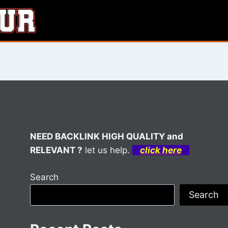
NEED BACKLINK HIGH QUALITY and
RELEVANT ?
let us help.
click here
Search
Search