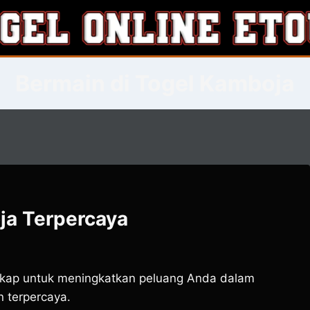
Bermain di Togel Kamboja
ja Terpercaya
gkap untuk meningkatkan peluang Anda dalam
 terpercaya.