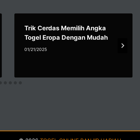
Trik Cerdas Memilih Angka
Togel Eropa Dengan Mudah
01/21/2025