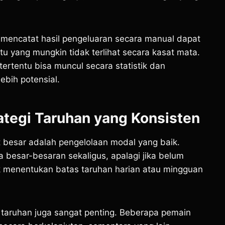
mencatat hasil pengeluaran secara manual dapat
u yang mungkin tidak terlihat secara kasat mata.
ertentu bisa muncul secara statistik dan
bih potensial.
tegi Taruhan yang Konsisten
t besar adalah pengelolaan modal yang baik.
 besar-besaran sekaligus, apalagi jika belum
k menentukan batas taruhan harian atau mingguan
gi taruhan juga sangat penting. Beberapa pemain