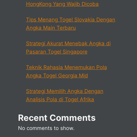
HongKong Yang Wajib Dicoba
Tips Menang Togel Slovakia Dengan
Angka Main Terbaru
Strategi Akurat Menebak Angka di
Pasaran Togel Singapore
Teknik Rahasia Menemukan Pola
Angka Togel Georgia Mid
Strategi Memilih Angka Dengan
Analisis Pola di Togel Afrika
Recent Comments
No comments to show.