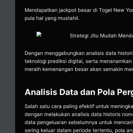
h
a
e
e
k
i
a
c
s
l
y
n
Mendapatkan jackpot besar di Togel New Y
t
e
s
e
p
e
pula hal yang mustahil.
s
b
e
g
e
A
o
n
r
p
o
g
a
p
k
e
m
r
Dengan menggabungkan analisis data histori
teknologi prediksi digital, serta menanamka
meraih kemenangan besar akan semakin men
Analisis Data dan Pola Pe
Salah satu cara paling efektif untuk mening
dengan melakukan analisis data historis no
data pengeluaran sebelumnya untuk mencari p
sering keluar dalam periode tertentu, pola a