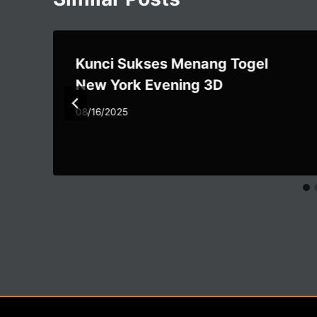
Kunci Sukses Menang Togel
New York Evening 3D
08/16/2025