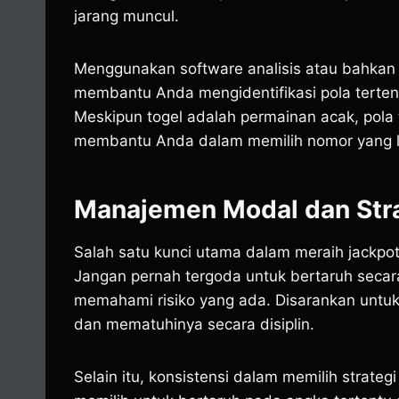
jarang muncul.
Menggunakan software analisis atau bahkan 
membantu Anda mengidentifikasi pola tertent
Meskipun togel adalah permainan acak, pola t
membantu Anda dalam memilih nomor yang le
Manajemen Modal dan Stra
Salah satu kunci utama dalam meraih jackpo
Jangan pernah tergoda untuk bertaruh secara
memahami risiko yang ada. Disarankan untu
dan mematuhinya secara disiplin.
Selain itu, konsistensi dalam memilih strate