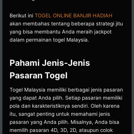
Berikut ini
TOGEL ONLINE BANJIR HADIAH
akan membahas tentang beberapa strategi jitu
yang bisa membantu Anda meraih jackpot
dalam permainan togel Malaysia.
Pahami Jenis-Jenis
Pasaran Togel
Togel Malaysia memiliki berbagai jenis pasaran
yang dapat Anda pilih. Setiap pasaran memiliki
pola dan karakteristiknya sendiri. Oleh karena
itu, sangat penting untuk memahami jenis
pasaran yang Anda pilih. Misalnya, Anda bisa
memilih pasaran 4D, 3D, 2D, ataupun colok