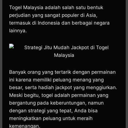
h
a
e
e
k
i
a
c
s
l
y
n
Togel Malaysia adalah salah satu bentuk
t
e
s
e
p
e
perjudian yang sangat populer di Asia,
s
b
e
g
e
termasuk di Indonesia dan berbagai negara
A
o
n
r
lainnya.
p
o
g
a
p
k
e
m
r
Banyak orang yang tertarik dengan permainan
ini karena memiliki peluang menang yang
besar, serta hadiah jackpot yang menggiurkan.
Meski begitu, togel adalah permainan yang
bergantung pada keberuntungan, namun
dengan strategi yang tepat, Anda bisa
meningkatkan peluang untuk meraih
kemenangan.