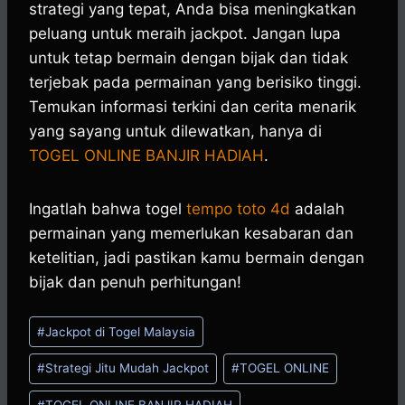
strategi yang tepat, Anda bisa meningkatkan
peluang untuk meraih jackpot. Jangan lupa
untuk tetap bermain dengan bijak dan tidak
terjebak pada permainan yang berisiko tinggi.
Temukan informasi terkini dan cerita menarik
yang sayang untuk dilewatkan, hanya di
TOGEL ONLINE BANJIR HADIAH
.
Ingatlah bahwa togel
tempo toto 4d
adalah
permainan yang memerlukan kesabaran dan
ketelitian, jadi pastikan kamu bermain dengan
bijak dan penuh perhitungan!
Post
#
Jackpot di Togel Malaysia
Tags:
#
Strategi Jitu Mudah Jackpot
#
TOGEL ONLINE
#
TOGEL ONLINE BANJIR HADIAH