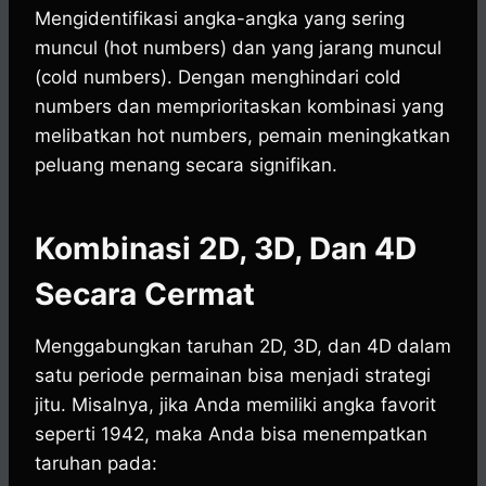
Mengidentifikasi angka-angka yang sering
muncul (hot numbers) dan yang jarang muncul
(cold numbers). Dengan menghindari cold
numbers dan memprioritaskan kombinasi yang
melibatkan hot numbers, pemain meningkatkan
peluang menang secara signifikan.
Kombinasi 2D, 3D, Dan 4D
Secara Cermat
Menggabungkan taruhan 2D, 3D, dan 4D dalam
satu periode permainan bisa menjadi strategi
jitu. Misalnya, jika Anda memiliki angka favorit
seperti 1942, maka Anda bisa menempatkan
taruhan pada: