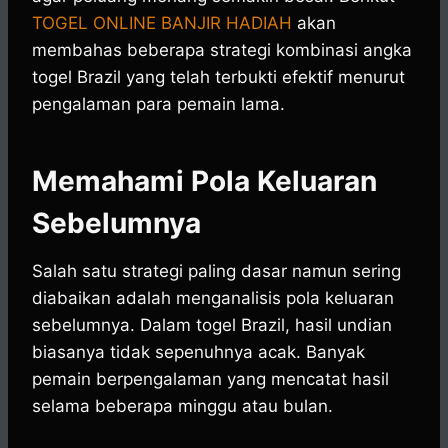
TOGEL ONLINE BANJIR HADIAH
akan
membahas beberapa strategi kombinasi angka
togel Brazil yang telah terbukti efektif menurut
pengalaman para pemain lama.
Memahami Pola Keluaran
Sebelumnya
Salah satu strategi paling dasar namun sering
diabaikan adalah menganalisis pola keluaran
sebelumnya. Dalam togel Brazil, hasil undian
biasanya tidak sepenuhnya acak. Banyak
pemain berpengalaman yang mencatat hasil
selama beberapa minggu atau bulan.