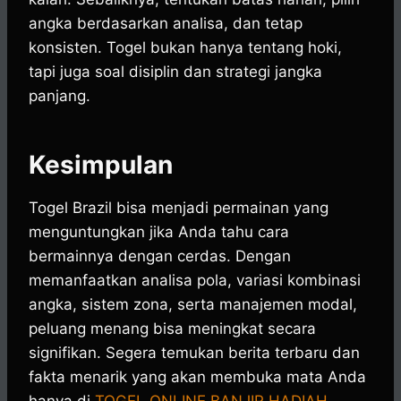
angka berdasarkan analisa, dan tetap
konsisten. Togel bukan hanya tentang hoki,
tapi juga soal disiplin dan strategi jangka
panjang.
Kesimpulan
Togel Brazil bisa menjadi permainan yang
menguntungkan jika Anda tahu cara
bermainnya dengan cerdas. Dengan
memanfaatkan analisa pola, variasi kombinasi
angka, sistem zona, serta manajemen modal,
peluang menang bisa meningkat secara
signifikan. Segera temukan berita terbaru dan
fakta menarik yang akan membuka mata Anda