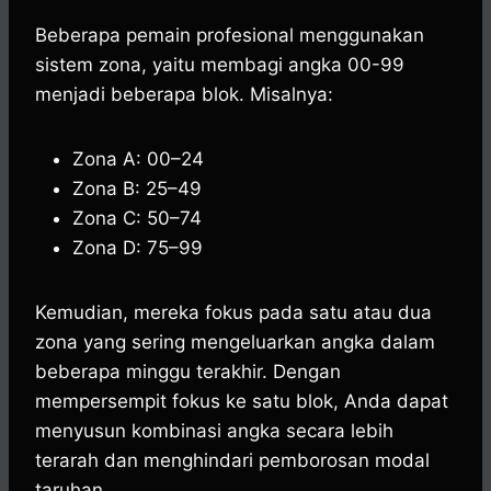
Beberapa pemain profesional menggunakan
sistem zona, yaitu membagi angka 00-99
menjadi beberapa blok. Misalnya:
Zona A: 00–24
Zona B: 25–49
Zona C: 50–74
Zona D: 75–99
Kemudian, mereka fokus pada satu atau dua
zona yang sering mengeluarkan angka dalam
beberapa minggu terakhir. Dengan
mempersempit fokus ke satu blok, Anda dapat
menyusun kombinasi angka secara lebih
terarah dan menghindari pemborosan modal
taruhan.