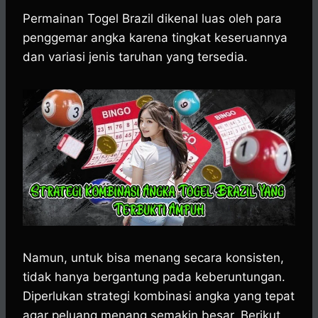
h
a
e
e
k
i
a
c
s
l
y
n
Permainan Togel Brazil dikenal luas oleh para
t
e
s
e
p
e
penggemar angka karena tingkat keseruannya
s
b
e
g
e
dan variasi jenis taruhan yang tersedia.
A
o
n
r
p
o
g
a
p
k
e
m
r
Namun, untuk bisa menang secara konsisten,
tidak hanya bergantung pada keberuntungan.
Diperlukan strategi kombinasi angka yang tepat
agar peluang menang semakin besar. Berikut