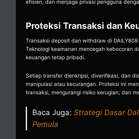
efisien, dan menjaga privasi pengguna denga
Proteksi Transaksi dan K
Transaksi deposit dan withdraw di DAILY808 d
Teknologi keamanan mencegah kebocoran dat
keuangan tetap pribadi.
Setiap transfer dienkripsi, diverifikasi, dan 
manipulasi atau kecurangan. Proteksi ini m
transaksi, mengurangi risiko kerugian, dan
Baca Juga:
Strategi Dasar D
Pemula