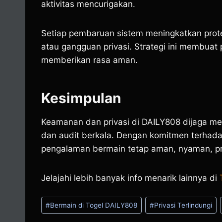
aktivitas mencurigakan.
Setiap pembaruan sistem meningkatkan protek
atau gangguan privasi. Strategi ini membuat p
memberikan rasa aman.
Kesimpulan
Keamanan dan privasi di DAILY808 dijaga melal
dan audit berkala. Dengan komitmen terhad
pengalaman bermain tetap aman, nyaman, pr
Jelajahi lebih banyak info menarik lainnya di
Post
#
Bermain di Togel DAILY808
#
Privasi Terlindungi
Tags: