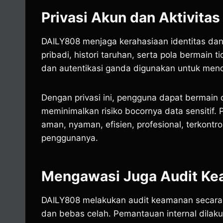
Privasi Akun dan Aktivita
DAILY808 menjaga kerahasiaan identitas dan 
pribadi, histori taruhan, serta pola bermain t
dan autentikasi ganda digunakan untuk men
Dengan privasi ini, pengguna dapat bermain 
meminimalkan risiko bocornya data sensitif.
aman, nyaman, efisien, profesional, terkontro
penggunanya.
Mengawasi Juga Audit Ke
DAILY808 melakukan audit keamanan secara 
dan bebas celah. Pemantauan internal dilak