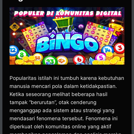
Popularitas istilah ini tumbuh karena kebutuhan
manusia mencari pola dalam ketidakpastian.
Ketika seseorang melihat beberapa hasil
tampak “berurutan”, otak cenderung
menganggap ada sistem atau strategi yang
mendasari fenomena tersebut. Fenomena ini
diperkuat oleh komunitas online yang aktif