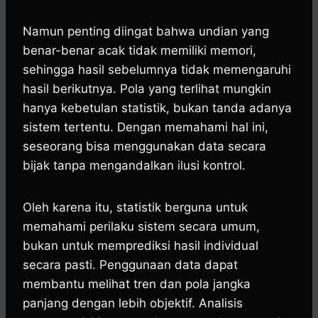
Namun penting diingat bahwa undian yang
benar-benar acak tidak memiliki memori,
sehingga hasil sebelumnya tidak memengaruhi
hasil berikutnya. Pola yang terlihat mungkin
hanya kebetulan statistik, bukan tanda adanya
sistem tertentu. Dengan memahami hal ini,
seseorang bisa menggunakan data secara
bijak tanpa mengandalkan ilusi kontrol.
Oleh karena itu, statistik berguna untuk
memahami perilaku sistem secara umum,
bukan untuk memprediksi hasil individual
secara pasti. Penggunaan data dapat
membantu melihat tren dan pola jangka
panjang dengan lebih objektif. Analisis