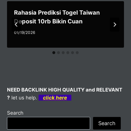
Rahasia Prediksi Togel Taiwan
Deposit 10rb Bikin Cuan
01/19/2026
NEED BACKLINK HIGH QUALITY and RELEVANT
?
let us help.
click here
Search
Search