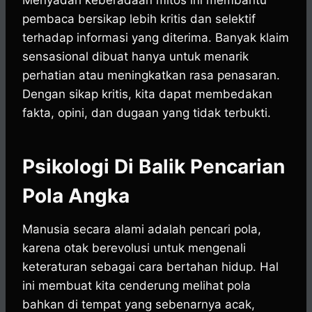
Menyadari keberadaan mitos ini membantu
pembaca bersikap lebih kritis dan selektif
terhadap informasi yang diterima. Banyak klaim
sensasional dibuat hanya untuk menarik
perhatian atau meningkatkan rasa penasaran.
Dengan sikap kritis, kita dapat membedakan
fakta, opini, dan dugaan yang tidak terbukti.
Psikologi Di Balik Pencarian
Pola Angka
Manusia secara alami adalah pencari pola,
karena otak berevolusi untuk mengenali
keteraturan sebagai cara bertahan hidup. Hal
ini membuat kita cenderung melihat pola
bahkan di tempat yang sebenarnya acak,