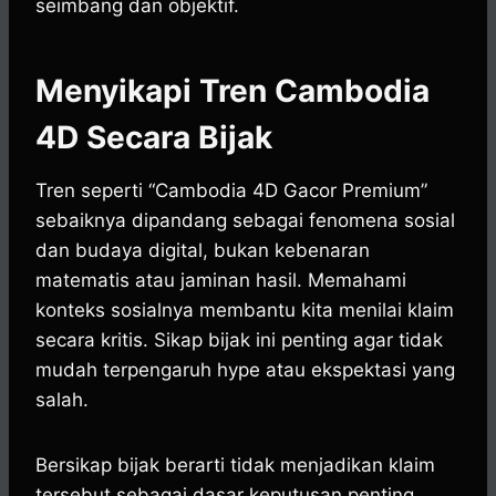
seimbang dan objektif.
Menyikapi Tren Cambodia
4D Secara Bijak
Tren seperti “Cambodia 4D Gacor Premium”
sebaiknya dipandang sebagai fenomena sosial
dan budaya digital, bukan kebenaran
matematis atau jaminan hasil. Memahami
konteks sosialnya membantu kita menilai klaim
secara kritis. Sikap bijak ini penting agar tidak
mudah terpengaruh hype atau ekspektasi yang
salah.
Bersikap bijak berarti tidak menjadikan klaim
tersebut sebagai dasar keputusan penting,