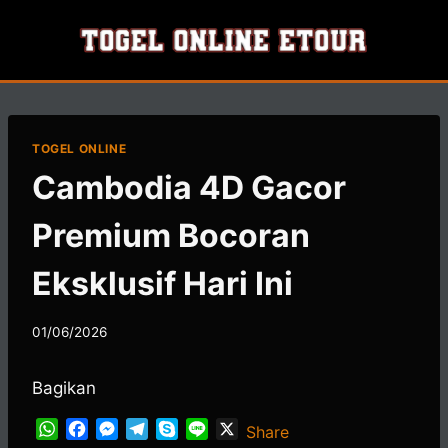
Skip
to
content
TOGEL ONLINE
Cambodia 4D Gacor
Premium Bocoran
Eksklusif Hari Ini
01/06/2026
Bagikan
W
F
M
T
S
L
X
Share