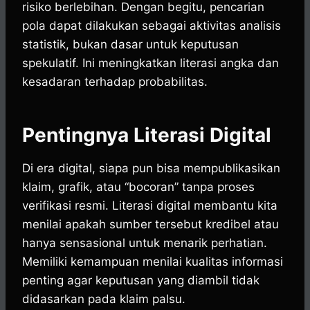
risiko berlebihan. Dengan begitu, pencarian
pola dapat dilakukan sebagai aktivitas analisis
statistik, bukan dasar untuk keputusan
spekulatif. Ini meningkatkan literasi angka dan
kesadaran terhadap probabilitas.
Pentingnya Literasi Digital
Di era digital, siapa pun bisa mempublikasikan
klaim, grafik, atau “bocoran” tanpa proses
verifikasi resmi. Literasi digital membantu kita
menilai apakah sumber tersebut kredibel atau
hanya sensasional untuk menarik perhatian.
Memiliki kemampuan menilai kualitas informasi
penting agar keputusan yang diambil tidak
didasarkan pada klaim palsu.