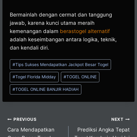
Bermainlah dengan cermat dan tanggung
jawab, karena kunci utama meraih
kemenangan dalam
berastogel alternatif
adalah keseimbangan antara logika, teknik,
dan kendali diri.
Post
#
Tips Sukses Mendapatkan Jackpot Besar Togel
Tags:
#
Togel Florida Midday
#
TOGEL ONLINE
#
TOGEL ONLINE BANJIR HADIAH
Post
PREVIOUS
NEXT
Cara Mendapatkan
Prediksi Angka Tepat
navigation