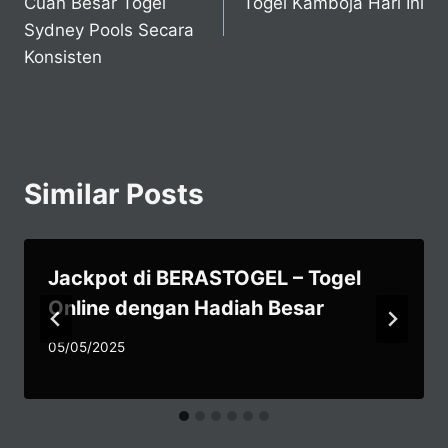
Cuan Besar Togel
Togel Kamboja Hari Ini
Sydney Pools Secara
Konsisten
Similar Posts
Jackpot di BERASTOGEL – Togel
Online dengan Hadiah Besar
05/05/2025