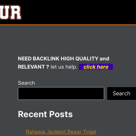
NEED BACKLINK HIGH QUALITY and
RELEVANT ?
let us help.
click here
Search
Search
Recent Posts
Rahasia Jackpot Besar Togel