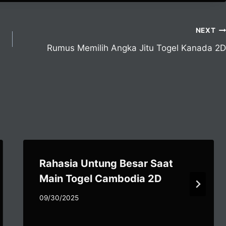
NEXT
Rumus Memilih Angka Jitu Togel Kanada 2D
Rahasia Untung Besar Saat
Main Togel Cambodia 2D
09/30/2025