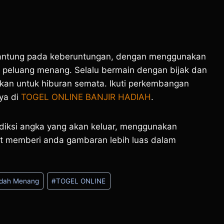
gantung pada keberuntungan, dengan menggunakan
an peluang menang. Selalu bermain dengan bijak dan
ukan untuk hiburan semata. Ikuti perkembangan
nya di
TOGEL ONLINE BANJIR HADIAH
.
diksi angka yang akan keluar, menggunakan
 memberi anda gambaran lebih luas dalam
udah Menang
#
TOGEL ONLINE