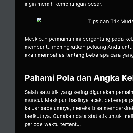
t
e
s
e
p
e
ingin meraih kemenangan besar.
s
b
e
g
e
A
o
n
r
p
o
g
a
p
k
e
m
r
Meskipun permainan ini bergantung pada keb
membantu meningkatkan peluang Anda untu
akan membahas tentang beberapa cara yang
Pahami Pola dan Angka Ke
Salah satu trik yang sering digunakan pemai
muncul. Meskipun hasilnya acak, beberapa 
keluar sebelumnya, mereka bisa memperkira
berikutnya. Gunakan data statistik untuk me
periode waktu tertentu.