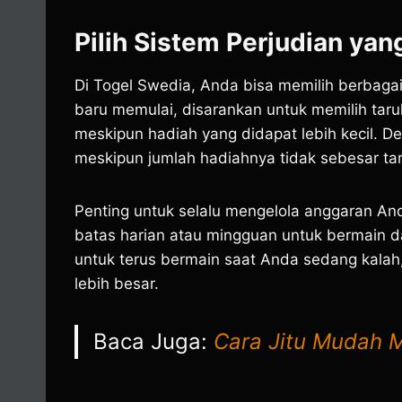
Pilih Sistem Perjudian yan
Di Togel Swedia, Anda bisa memilih berbagai 
baru memulai, disarankan untuk memilih tar
meskipun hadiah yang didapat lebih kecil. De
meskipun jumlah hadiahnya tidak sebesar ta
Penting untuk selalu mengelola anggaran And
batas harian atau mingguan untuk bermain d
untuk terus bermain saat Anda sedang kalah
lebih besar.
Baca Juga:
Cara Jitu Mudah M