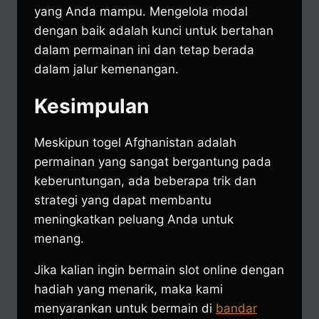
yang Anda mampu. Mengelola modal
dengan baik adalah kunci untuk bertahan
dalam permainan ini dan tetap berada
dalam jalur kemenangan.
Kesimpulan
Meskipun togel Afghanistan adalah
permainan yang sangat bergantung pada
keberuntungan, ada beberapa trik dan
strategi yang dapat membantu
meningkatkan peluang Anda untuk
menang.
Jika kalian ingin bermain slot online dengan
hadiah yang menarik, maka kami
menyarankan untuk bermain di
bandar