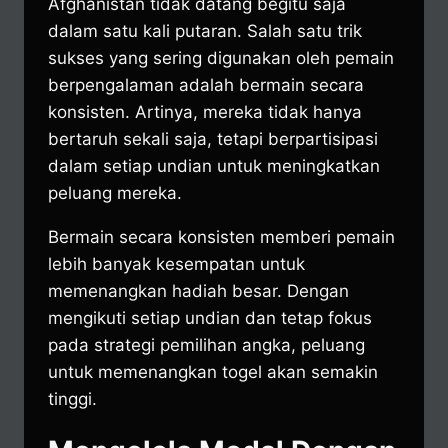
Afghanistan tidak datang begitu saja
dalam satu kali putaran. Salah satu trik
sukses yang sering digunakan oleh pemain
berpengalaman adalah bermain secara
konsisten. Artinya, mereka tidak hanya
bertaruh sekali saja, tetapi berpartisipasi
dalam setiap undian untuk meningkatkan
peluang mereka.
Bermain secara konsisten memberi pemain
lebih banyak kesempatan untuk
memenangkan hadiah besar. Dengan
mengikuti setiap undian dan tetap fokus
pada strategi pemilihan angka, peluang
untuk memenangkan togel akan semakin
tinggi.