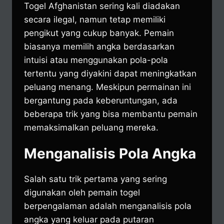
Togel Afghanistan sering kali diadakan
secara ilegal, namun tetap memiliki
pengikut yang cukup banyak. Pemain
biasanya memilih angka berdasarkan
intuisi atau menggunakan pola-pola
tertentu yang diyakini dapat meningkatkan
peluang menang. Meskipun permainan ini
bergantung pada keberuntungan, ada
beberapa trik yang bisa membantu pemain
memaksimalkan peluang mereka.
Menganalisis Pola Angka
Salah satu trik pertama yang sering
digunakan oleh pemain togel
berpengalaman adalah menganalisis pola
angka yang keluar pada putaran