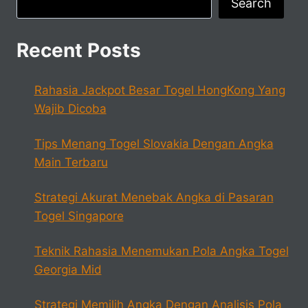
Search
Recent Posts
Rahasia Jackpot Besar Togel HongKong Yang
Wajib Dicoba
Tips Menang Togel Slovakia Dengan Angka
Main Terbaru
Strategi Akurat Menebak Angka di Pasaran
Togel Singapore
Teknik Rahasia Menemukan Pola Angka Togel
Georgia Mid
Strategi Memilih Angka Dengan Analisis Pola