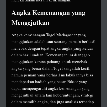
Angka Kemenangan yang
Mengejutkan
Angka kemenangan Togel Madagascar yang
mengejutkan adalah saat seorang pemain berhasil
menebak dengan tepat angka-angka yang keluar
dalam hasil undian. Kemenangan ini dianggap
mengejutkan karena peluang untuk menebak
angka yang benar dalam Togel sangatlah kecil,
namun pemain yang berhasil melakukannya bisa
mendapatkan hadiah yang besar. Faktor yang
dapat mempengaruhi angka kemenangan yang
mengejutkan antara lain keberuntungan, strategi
dalam memilih angka, dan juga analisis terhadap