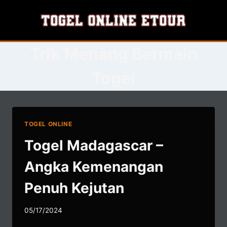
Skip
to
content
Trik Menang Bermain
Togel
TOGEL ONLINE
Togel Madagascar –
Angka Kemenangan
Penuh Kejutan
05/17/2024