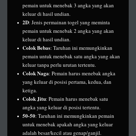
pemain untuk menebak 3 angka yang akan
keluar di hasil undian.
2D
: Jenis permainan togel yang meminta
pemain untuk menebak 2 angka yang akan
keluar di hasil undian.
Colok Bebas
: Taruhan ini memungkinkan
pemain untuk menebak satu angka yang akan
keluar tanpa perlu urutan tertentu.
Colok Naga
: Pemain harus menebak angka
yang keluar di posisi pertama, kedua, dan
ketiga.
Colok Jitu
: Pemain harus menebak satu
angka yang keluar di posisi tertentu.
50-50
: Taruhan ini memungkinkan pemain
untuk menebak apakah angka yang keluar
adalah besar/kecil atau genap/ganjil.