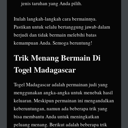
jenis taruhan yang Anda pilih.
Itulah langkah-langkah cara bermainnya.
Pastikan untuk selalu bertanggung jawab dalam
berjudi dan tidak bermain melebihi batas
kemampuan Anda. Semoga beruntung!
Trik Menang Bermain Di
Togel Madagascar
Togel Madagascar adalah permainan judi yang
menggunakan angka-angka untuk menebak hasil
keluaran. Meskipun permainan ini mengandalkan
keberuntungan, namun ada beberapa trik yang
bisa membantu Anda untuk meningkatkan
peluang menang. Berikut adalah beberapa trik