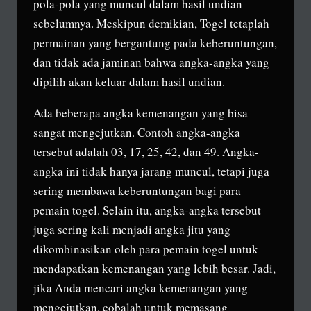
pola-pola yang muncul dalam hasil undian
sebelumnya. Meskipun demikian, Togel tetaplah
permainan yang bergantung pada keberuntungan,
dan tidak ada jaminan bahwa angka-angka yang
dipilih akan keluar dalam hasil undian.
Ada beberapa angka kemenangan yang bisa
sangat mengejutkan. Contoh angka-angka
tersebut adalah 03, 17, 25, 42, dan 49. Angka-
angka ini tidak hanya jarang muncul, tetapi juga
sering membawa keberuntungan bagi para
pemain togel. Selain itu, angka-angka tersebut
juga sering kali menjadi angka jitu yang
dikombinasikan oleh para pemain togel untuk
mendapatkan kemenangan yang lebih besar. Jadi,
jika Anda mencari angka kemenangan yang
mengejutkan, cobalah untuk memasang