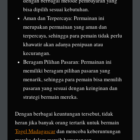
dengan berbagai metode pembayaran yang
bisa dipilih sesuai kebutuhan.
Aman dan Terpercaya: Permainan ini
merupakan permainan yang aman dan
terpercaya, sehingga para pemain tidak perlu
khawatir akan adanya penipuan atau
kecurangan.
Beragam Pilihan Pasaran: Permainan ini
memiliki beragam pilihan pasaran yang
menarik, sehingga para pemain bisa memilih
pasaran yang sesuai dengan keinginan dan
strategi bermain mereka.
Dengan berbagai keuntungan tersebut, tidak
heran jika banyak orang tertarik untuk bermain
Togel Madagascar
dan mencoba keberuntungan
mereka dalam meraih kemenangan.