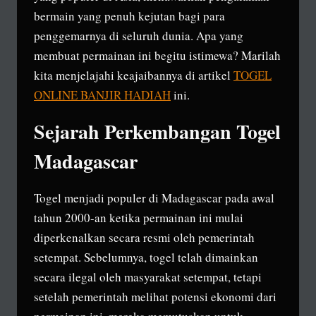
bermain yang penuh kejutan bagi para
penggemarnya di seluruh dunia. Apa yang
membuat permainan ini begitu istimewa? Marilah
kita menjelajahi keajaibannya di artikel
TOGEL
ONLINE BANJIR HADIAH
ini.
Sejarah Perkembangan Togel
Madagascar
Togel menjadi populer di Madagascar pada awal
tahun 2000-an ketika permainan ini mulai
diperkenalkan secara resmi oleh pemerintah
setempat. Sebelumnya, togel telah dimainkan
secara ilegal oleh masyarakat setempat, tetapi
setelah pemerintah melihat potensi ekonomi dari