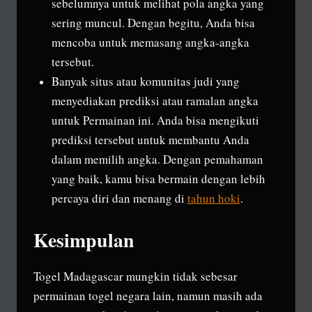
sebelumnya untuk melihat pola angka yang
sering muncul. Dengan begitu, Anda bisa
mencoba untuk memasang angka-angka
tersebut.
Banyak situs atau komunitas judi yang
menyediakan prediksi atau ramalan angka
untuk Permainan ini. Anda bisa mengikuti
prediksi tersebut untuk membantu Anda
dalam memilih angka. Dengan pemahaman
yang baik, kamu bisa bermain dengan lebih
percaya diri dan menang di
tahun hoki
.
Kesimpulan
Togel Madagascar mungkin tidak sebesar
permainan togel negara lain, namun masih ada