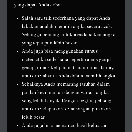
yang dapat Anda coba:
Salah satu trik sederhana yang dapat Anda
lakukan adalah memilih angka secara acak.
Sehingga peluang untuk mendapatkan angka
yang tepat pun lebih besar.
Anda juga bisa menggunakan rumus
matematika sederhana seperti rumus ganjil-
genap, rumus kelipatan 3, atau rumus lainnya
untuk membantu Anda dalam memilih angka.
Sebaiknya Anda memasang taruhan dalam
jumlah kecil namun dengan variasi angka
yang lebih banyak. Dengan begitu, peluang
untuk mendapatkan kemenangan pun akan
lebih besar.
Anda juga bisa memantau hasil keluaran