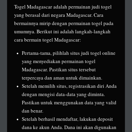
Togel Madagascar adalah permainan judi togel
yang berasal dari negara Madagascar. Cara
bermainnya mirip dengan permainan togel pada
umumnya. Berikut ini adalah langkah-langkah
cara bermain togel Madagascar:
Pertama-tama, pilihlah situs judi togel online
yang menyediakan permainan togel
Madagascar. Pastikan situs tersebut
terpercaya dan aman untuk dimainkan.
Setelah memilih situs, registrasikan diri Anda
dengan mengisi data-data yang diminta.
Pastikan untuk menggunakan data yang valid
dan benar.
Setelah berhasil mendaftar, lakukan deposit
dana ke akun Anda. Dana ini akan digunakan