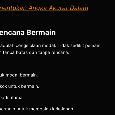
nentukan Angka Akurat Dalam
Rencana Bermain
dalah pengelolaan modal. Tidak sedikit pemain
n tanpa batas dan tanpa rencana.
uk modal bermain.
kok untuk bermain.
badi utama.
n bermain untuk membalas kekalahan.