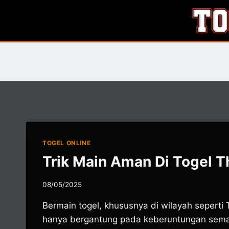
Skip
to
content
TOGEL ONLINE
Trik Main Aman Di Togel T
08/05/2025
Bermain togel, khususnya di wilayah sepert
hanya bergantung pada keberuntungan sema