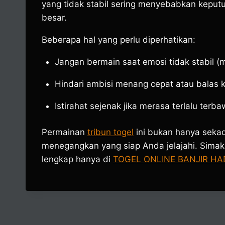
yang tidak stabil sering menyebabkan keputu
besar.
Beberapa hal yang perlu diperhatikan:
Jangan bermain saat emosi tidak stabil (m
Hindari ambisi menang cepat atau balas k
Istirahat sejenak jika merasa terlalu ter
Permainan
tribun togel
ini bukan hanya seka
menegangkan yang siap Anda jelajahi. Simak d
lengkap hanya di
TOGEL ONLINE BANJIR HA