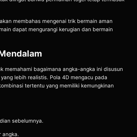
akan membahas mengenai trik bermain aman
emain dapat mengurangi kerugian dan bermain
n Mendalam
uk memahami bagaimana angka-angka ini disusun
ang lebih realistis. Pola 4D mengacu pada
ombinasi tertentu yang memiliki kemungkinan
undian sebelumnya.
r angka.