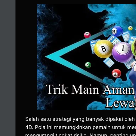
Salah satu strategi yang banyak dipakai ol
4D. Pola ini memungkinkan pemain untuk men
mengurangi tingkat risiko. Namun, penting u