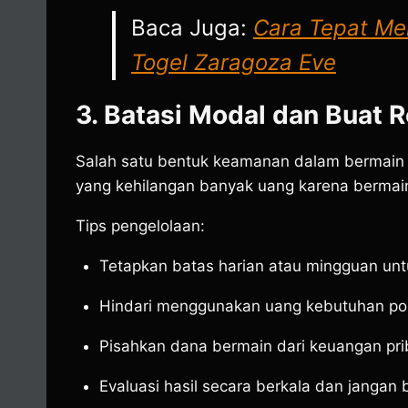
Baca Juga:
Cara Tepat Me
Togel Zaragoza Eve
3. Batasi Modal dan Buat 
Salah satu bentuk keamanan dalam bermain a
yang kehilangan banyak uang karena bermai
Tips pengelolaan:
Tetapkan batas harian atau mingguan unt
Hindari menggunakan uang kebutuhan po
Pisahkan dana bermain dari keuangan pri
Evaluasi hasil secara berkala dan janga