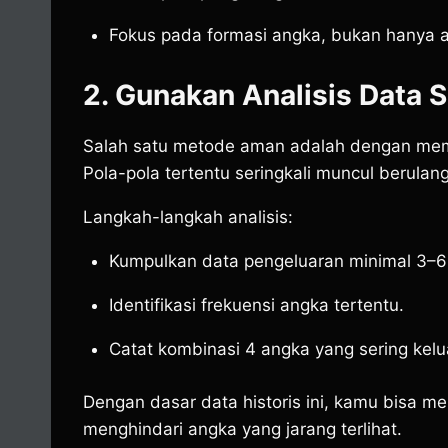
Fokus pada formasi angka, bukan hanya a
2. Gunakan Analisis Data
Salah satu metode aman adalah dengan mem
Pola-pola tertentu seringkali muncul berulan
Langkah-langkah analisis:
Kumpulkan data pengeluaran minimal 3–6 b
Identifikasi frekuensi angka tertentu.
Catat kombinasi 4 angka yang sering kelu
Dengan dasar data historis ini, kamu bisa m
menghindari angka yang jarang terlihat.