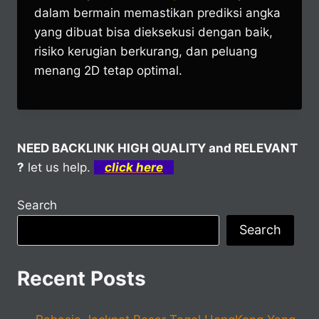
dalam bermain memastikan prediksi angka
yang dibuat bisa dieksekusi dengan baik,
risiko kerugian berkurang, dan peluang
menang 2D tetap optimal.
NEED BACKLINK HIGH QUALITY and RELEVANT
?
let us help.
click here
Search
Search
Recent Posts