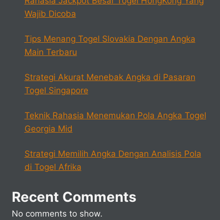
Rahasia Jackpot Besar Togel HongKong Yang
Wajib Dicoba
Tips Menang Togel Slovakia Dengan Angka
Main Terbaru
Strategi Akurat Menebak Angka di Pasaran
Togel Singapore
Teknik Rahasia Menemukan Pola Angka Togel
Georgia Mid
Strategi Memilih Angka Dengan Analisis Pola
di Togel Afrika
Recent Comments
No comments to show.