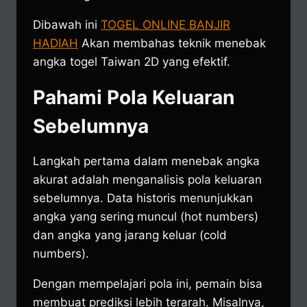
Dibawah ini
TOGEL ONLINE BANJIR
HADIAH
Akan membahas teknik menebak
angka togel Taiwan 2D yang efektif.
Pahami Pola Keluaran
Sebelumnya
Langkah pertama dalam menebak angka
akurat adalah menganalisis pola keluaran
sebelumnya. Data historis menunjukkan
angka yang sering muncul (hot numbers)
dan angka yang jarang keluar (cold
numbers).
Dengan mempelajari pola ini, pemain bisa
membuat prediksi lebih terarah. Misalnya,