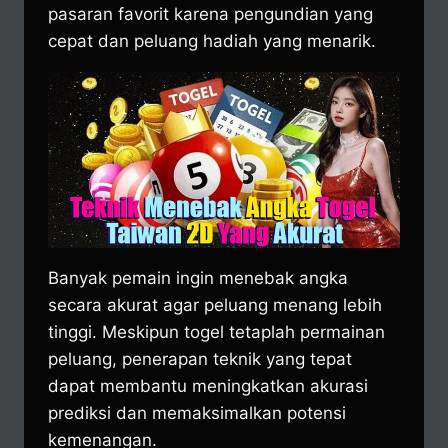
pasaran favorit karena pengundian yang
cepat dan peluang hadiah yang menarik.
Banyak pemain ingin menebak angka
secara akurat agar peluang menang lebih
tinggi. Meskipun togel tetaplah permainan
peluang, penerapan teknik yang tepat
dapat membantu meningkatkan akurasi
prediksi dan memaksimalkan potensi
kemenangan.