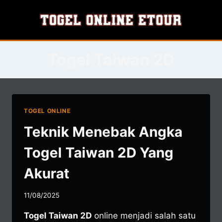
Skip
to
content
Togel Taiwan 2D
TOGEL ONLINE
Teknik Menebak Angka
Togel Taiwan 2D Yang
Akurat
11/08/2025
Togel Taiwan 2D
online menjadi salah satu