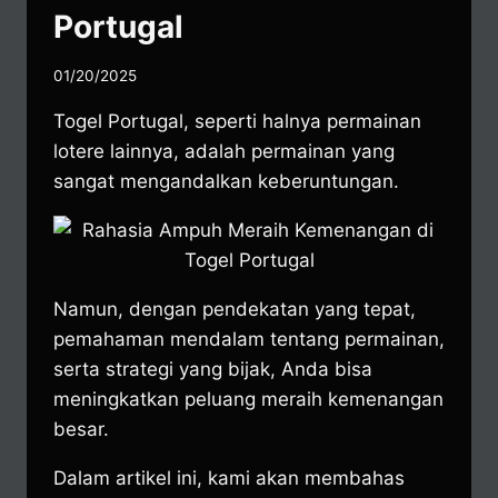
Portugal
01/20/2025
Togel Portugal, seperti halnya permainan
lotere lainnya, adalah permainan yang
sangat mengandalkan keberuntungan.
Namun, dengan pendekatan yang tepat,
pemahaman mendalam tentang permainan,
serta strategi yang bijak, Anda bisa
meningkatkan peluang meraih kemenangan
besar.
Dalam artikel ini, kami akan membahas