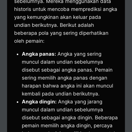
sebelumnya. Mereka menggunakan data
historis untuk mencoba memprediksi angka
yang kemungkinan akan keluar pada
undian berikutnya. Berikut adalah
beberapa pola yang sering diperhatikan
oleh pemain:
Angka panas:
Angka yang sering
muncul dalam undian sebelumnya
disebut sebagai angka panas. Pemain
sering memilih angka panas dengan
harapan bahwa angka ini akan muncul
kembali pada undian berikutnya.
Angka dingin:
Angka yang jarang
muncul dalam undian sebelumnya
disebut sebagai angka dingin. Beberapa
pemain memilih angka dingin, percaya