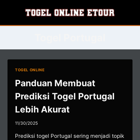
Skip
to
content
Togel Portugal
TOGEL ONLINE
Panduan Membuat
Prediksi Togel Portugal
Lebih Akurat
11/30/2025
Prediksi togel Portugal sering menjadi topik