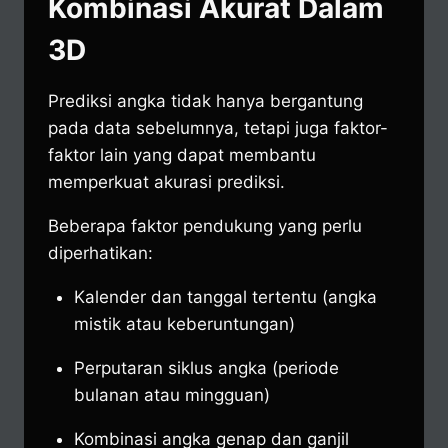
Kombinasi Akurat Dalam
3D
Prediksi angka tidak hanya bergantung
pada data sebelumnya, tetapi juga faktor-
faktor lain yang dapat membantu
memperkuat akurasi prediksi.
Beberapa faktor pendukung yang perlu
diperhatikan:
Kalender dan tanggal tertentu (angka
mistik atau keberuntungan)
Perputaran siklus angka (periode
bulanan atau mingguan)
Kombinasi angka genap dan ganjil