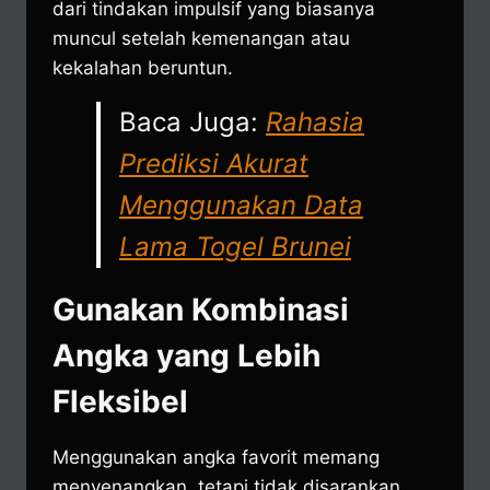
dari tindakan impulsif yang biasanya
muncul setelah kemenangan atau
kekalahan beruntun.
Baca Juga:
Rahasia
Prediksi Akurat
Menggunakan Data
Lama Togel Brunei
Gunakan Kombinasi
Angka yang Lebih
Fleksibel
Menggunakan angka favorit memang
menyenangkan, tetapi tidak disarankan