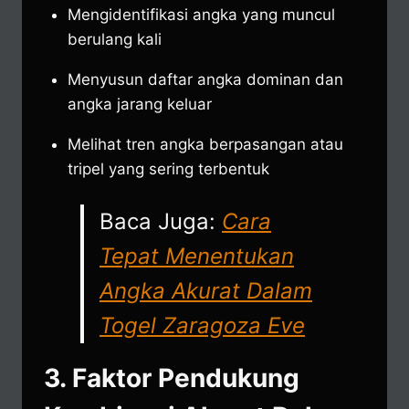
Mengidentifikasi angka yang muncul
berulang kali
Menyusun daftar angka dominan dan
angka jarang keluar
Melihat tren angka berpasangan atau
tripel yang sering terbentuk
Baca Juga:
Cara
Tepat Menentukan
Angka Akurat Dalam
Togel Zaragoza Eve
3. Faktor Pendukung