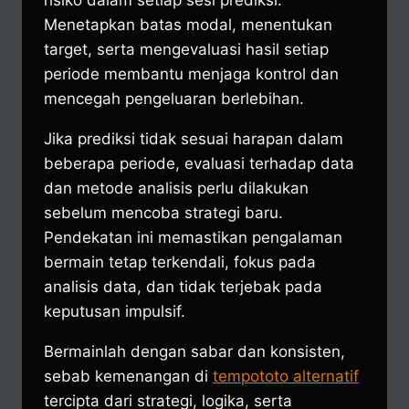
risiko dalam setiap sesi prediksi.
Menetapkan batas modal, menentukan
target, serta mengevaluasi hasil setiap
periode membantu menjaga kontrol dan
mencegah pengeluaran berlebihan.
Jika prediksi tidak sesuai harapan dalam
beberapa periode, evaluasi terhadap data
dan metode analisis perlu dilakukan
sebelum mencoba strategi baru.
Pendekatan ini memastikan pengalaman
bermain tetap terkendali, fokus pada
analisis data, dan tidak terjebak pada
keputusan impulsif.
Bermainlah dengan sabar dan konsisten,
sebab kemenangan di
tempototo alternatif
tercipta dari strategi, logika, serta