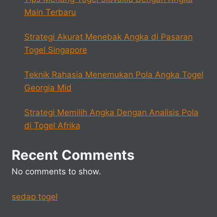
Main Terbaru
Strategi Akurat Menebak Angka di Pasaran
Togel Singapore
Teknik Rahasia Menemukan Pola Angka Togel
Georgia Mid
Strategi Memilih Angka Dengan Analisis Pola
di Togel Afrika
Recent Comments
No comments to show.
sedap togel