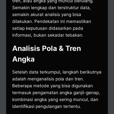
tren, atau angka yang muncul berulang.
Semakin lengkap dan terstruktur data,
semakin akurat analisis yang bisa
dilakukan. Pendekatan ini memastikan
setiap keputusan didasarkan pada
informasi, bukan sekadar tebakan.
Analisis Pola & Tren
Angka
Setelah data terkumpul, langkah berikutnya
adalah menganalisis pola dan tren.
Beberapa metode yang bisa digunakan
termasuk pengamatan angka ganjil-genap,
kombinasi angka yang sering muncul, dan
identifikasi pengulangan tertentu.