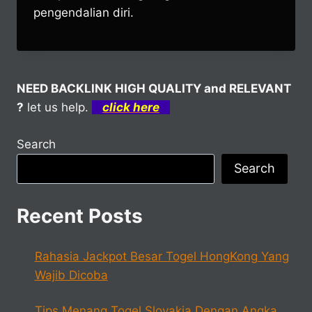
pengendalian diri.
NEED BACKLINK HIGH QUALITY and RELEVANT
?
let us help.
click here
Search
Search
Recent Posts
Rahasia Jackpot Besar Togel HongKong Yang
Wajib Dicoba
Tips Menang Togel Slovakia Dengan Angka