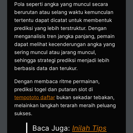
Pola seperti angka yang muncul secara
berurutan atau selang waktu kemunculan
tertentu dapat dicatat untuk membentuk
prediksi yang lebih terstruktur. Dengan
menganalisis tren jangka panjang, pemain
dapat melihat kecenderungan angka yang
sering muncul atau jarang muncul,
sehingga strategi prediksi menjadi lebih
berbasis data dan terukur.
Dengan membaca ritme permainan,
prediksi togel dan putaran slot di
tempototo daftar
bukan sekadar tebakan,
melainkan langkah terarah meraih peluang
sukses.
Baca Juga:
Inilah Tips