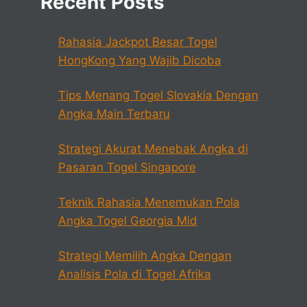
Recent Posts
Rahasia Jackpot Besar Togel
HongKong Yang Wajib Dicoba
Tips Menang Togel Slovakia Dengan
Angka Main Terbaru
Strategi Akurat Menebak Angka di
Pasaran Togel Singapore
Teknik Rahasia Menemukan Pola
Angka Togel Georgia Mid
Strategi Memilih Angka Dengan
Analisis Pola di Togel Afrika