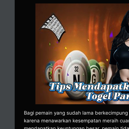
Bagi pemain yang sudah lama berkecimpung da
karena menawarkan kesempatan meraih cuan
mendapatkan keuntungan besar, pemain tid