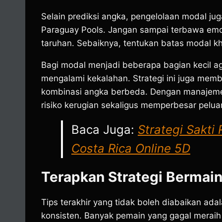
Selain prediksi angka, pengelolaan modal ju
Paraguay Pools. Jangan sampai terbawa em
taruhan. Sebaiknya, tentukan batas modal k
Bagi modal menjadi beberapa bagian kecil a
mengalami kekalahan. Strategi ini juga mem
kombinasi angka berbeda. Dengan manajeme
risiko kerugian sekaligus memperbesar pelu
Baca Juga:
Strategi Sakti
Costa Rica Online 5D
Terapkan Strategi Bermai
Tips terakhir yang tidak boleh diabaikan ad
konsisten. Banyak pemain yang gagal meraih 