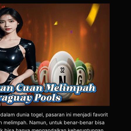
lam dunia togel, pasaran ini menjadi favorit
 melimpah. Namun, untuk benar-benar bisa
ak bisa hanya mengandalkan keberuntungan