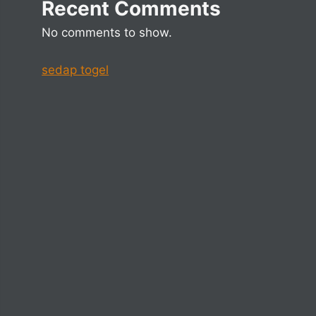
Recent Comments
No comments to show.
sedap togel