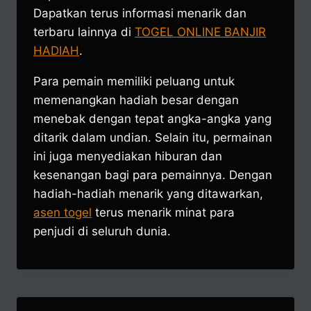
Dapatkan terus informasi menarik dan
terbaru lainnya di
TOGEL ONLINE BANJIR
HADIAH
.
Para pemain memiliki peluang untuk
memenangkan hadiah besar dengan
menebak dengan tepat angka-angka yang
ditarik dalam undian. Selain itu, permainan
ini juga menyediakan hiburan dan
kesenangan bagi para pemainnya. Dengan
hadiah-hadiah menarik yang ditawarkan,
asen togel
terus menarik minat para
penjudi di seluruh dunia.