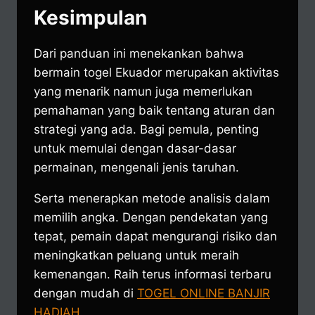
Kesimpulan
Dari panduan ini menekankan bahwa
bermain togel Ekuador merupakan aktivitas
yang menarik namun juga memerlukan
pemahaman yang baik tentang aturan dan
strategi yang ada. Bagi pemula, penting
untuk memulai dengan dasar-dasar
permainan, mengenali jenis taruhan.
Serta menerapkan metode analisis dalam
memilih angka. Dengan pendekatan yang
tepat, pemain dapat mengurangi risiko dan
meningkatkan peluang untuk meraih
kemenangan. Raih terus informasi terbaru
dengan mudah di
TOGEL ONLINE BANJIR
HADIAH
.