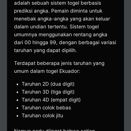
adalah sebuah sistem togel berbasis
prediksi angka. Pemain diminta untuk
menebak angka-angka yang akan keluar
dalam undian tertentu. Sistem togel
umumnya menggunakan rentang angka
dari 00 hingga 99, dengan berbagai variasi
taruhan yang dapat dipilih.
Terdapat beberapa jenis taruhan yang
umum dalam togel Ekuador:
Taruhan 2D (dua digit)
Taruhan 3D (tiga digit)
Taruhan 4D (empat digit)
Taruhan colok bebas
Taruhan colok jitu
Namun perlu diingat bahwa setiap