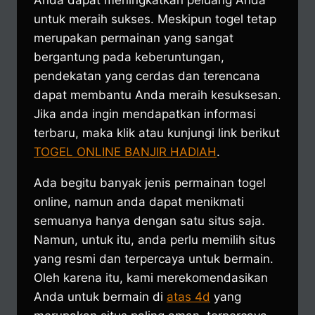
untuk meraih sukses. Meskipun togel tetap
merupakan permainan yang sangat
bergantung pada keberuntungan,
pendekatan yang cerdas dan terencana
dapat membantu Anda meraih kesuksesan.
Jika anda ingin mendapatkan informasi
terbaru, maka klik atau kunjungi link berikut
TOGEL ONLINE BANJIR HADIAH
.
Ada begitu banyak jenis permainan togel
online, namun anda dapat menikmati
semuanya hanya dengan satu situs saja.
Namun, untuk itu, anda perlu memilih situs
yang resmi dan terpercaya untuk bermain.
Oleh karena itu, kami merekomendasikan
Anda untuk bermain di
atas 4d
yang