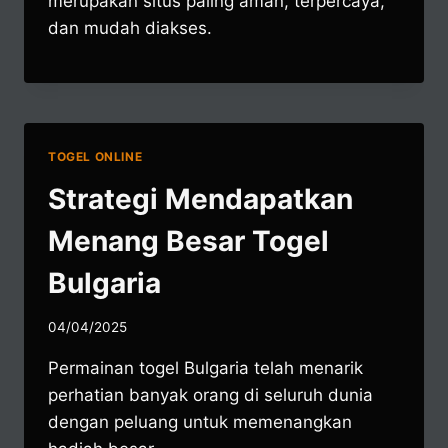
merupakan situs paling aman, terpercaya,
dan mudah diakses.
TOGEL ONLINE
Strategi Mendapatkan
Menang Besar Togel
Bulgaria
04/04/2025
Permainan togel Bulgaria telah menarik
perhatian banyak orang di seluruh dunia
dengan peluang untuk memenangkan