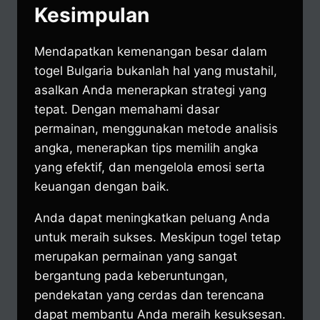
Kesimpulan
Mendapatkan kemenangan besar dalam
togel Bulgaria bukanlah hal yang mustahil,
asalkan Anda menerapkan strategi yang
tepat. Dengan memahami dasar
permainan, menggunakan metode analisis
angka, menerapkan tips memilih angka
yang efektif, dan mengelola emosi serta
keuangan dengan baik.
Anda dapat meningkatkan peluang Anda
untuk meraih sukses. Meskipun togel tetap
merupakan permainan yang sangat
bergantung pada keberuntungan,
pendekatan yang cerdas dan terencana
dapat membantu Anda meraih kesuksesan.