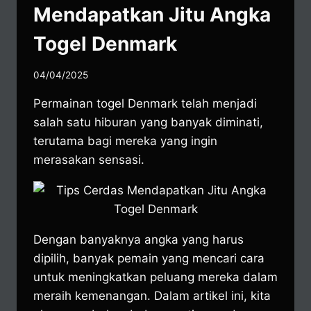
Mendapatkan Jitu Angka
Togel Denmark
04/04/2025
Permainan togel Denmark telah menjadi
salah satu hiburan yang banyak diminati,
terutama bagi mereka yang ingin
merasakan sensasi.
Dengan banyaknya angka yang harus
dipilih, banyak pemain yang mencari cara
untuk meningkatkan peluang mereka dalam
meraih kemenangan. Dalam artikel ini, kita