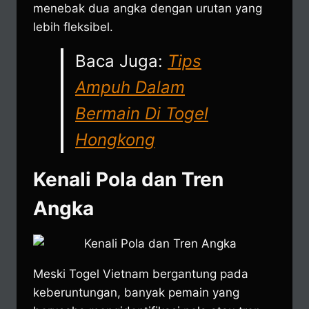
menebak dua angka dengan urutan yang
lebih fleksibel.
Baca Juga:
Tips
Ampuh Dalam
Bermain Di Togel
Hongkong
Kenali Pola dan Tren
Angka
Meski Togel Vietnam bergantung pada
keberuntungan, banyak pemain yang