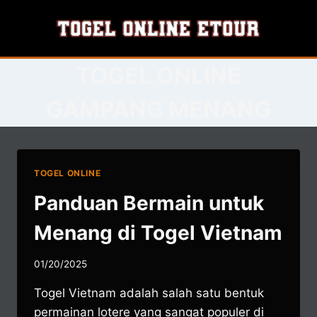
Skip
to
content
TOGEL ONLINE
GAMPANG MENANG
TOGEL ONLINE
Panduan Bermain untuk
Menang di Togel Vietnam
01/20/2025
Togel Vietnam adalah salah satu bentuk
permainan lotere yang sangat populer di