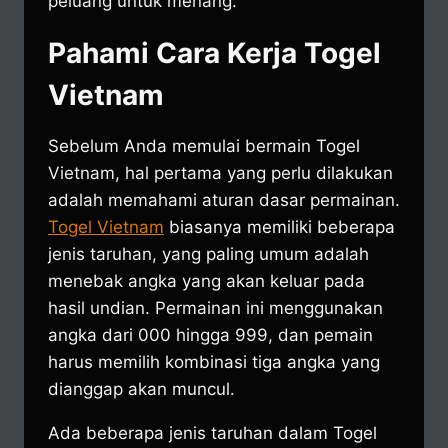
peluang untuk menang.
Pahami Cara Kerja Togel
Vietnam
Sebelum Anda memulai bermain Togel
Vietnam, hal pertama yang perlu dilakukan
adalah memahami aturan dasar permainan.
Togel Vietnam
biasanya memiliki beberapa
jenis taruhan, yang paling umum adalah
menebak angka yang akan keluar pada
hasil undian. Permainan ini menggunakan
angka dari 000 hingga 999, dan pemain
harus memilih kombinasi tiga angka yang
dianggap akan muncul.
Ada beberapa jenis taruhan dalam Togel