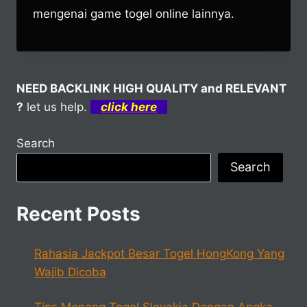
mengenai game togel online lainnya.
NEED BACKLINK HIGH QUALITY and RELEVANT
?
let us help.
click here
Search
Search
Recent Posts
Rahasia Jackpot Besar Togel HongKong Yang
Wajib Dicoba