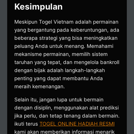
Kesimpulan
Meskipun Togel Vietnam adalah permainan
yang bergantung pada keberuntungan, ada
beberapa strategi yang bisa meningkatkan
peluang Anda untuk menang. Memahami
mekanisme permainan, memilih sistem
taruhan yang tepat, dan mengelola bankroll
dengan bijak adalah langkah-langkah
penting yang dapat membantu Anda
meraih kemenangan.
Selain itu, jangan lupa untuk bermain
dengan disiplin, menggunakan alat prediksi
jika perlu, dan tetap tenang dalam bermain.
ikuti terus
TOGEL ONLINE HADIAH RESMI
kami akan memberikan informasi menarik