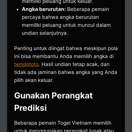
memiliki peluang untuk keluar.
Angka berurutan:
Beberapa pemain
percaya bahwa angka berurutan
memiliki peluang untuk muncul dalam
undian selanjutnya.
Penting untuk diingat bahwa meskipun pola
ini bisa membantu Anda memilih angka di
tempototo
. Hasil undian tetap acak, dan
tidak ada jaminan bahwa angka yang Anda
pilih akan keluar.
Gunakan Perangkat
Prediksi
Beberapa pemain Togel Vietnam memilih
untuk menggunakan perangkat lunak atau