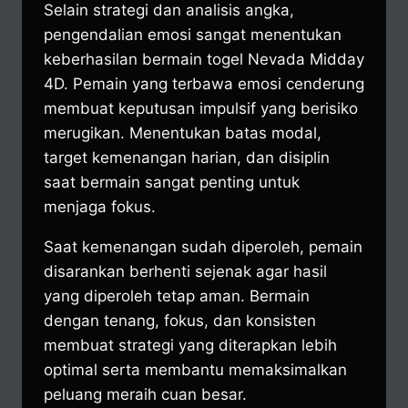
Selain strategi dan analisis angka,
pengendalian emosi sangat menentukan
keberhasilan bermain togel Nevada Midday
4D. Pemain yang terbawa emosi cenderung
membuat keputusan impulsif yang berisiko
merugikan. Menentukan batas modal,
target kemenangan harian, dan disiplin
saat bermain sangat penting untuk
menjaga fokus.
Saat kemenangan sudah diperoleh, pemain
disarankan berhenti sejenak agar hasil
yang diperoleh tetap aman. Bermain
dengan tenang, fokus, dan konsisten
membuat strategi yang diterapkan lebih
optimal serta membantu memaksimalkan
peluang meraih cuan besar.