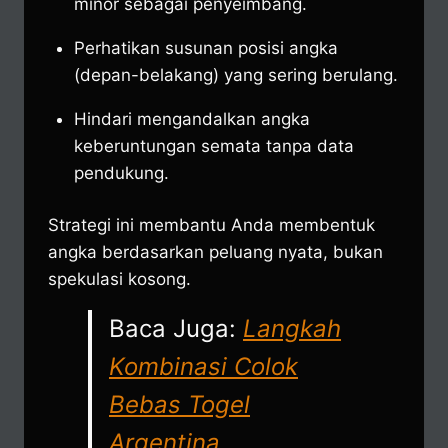
minor sebagai penyeimbang.
Perhatikan susunan posisi angka
(depan-belakang) yang sering berulang.
Hindari mengandalkan angka
keberuntungan semata tanpa data
pendukung.
Strategi ini membantu Anda membentuk
angka berdasarkan peluang nyata, bukan
spekulasi kosong.
Baca Juga:
Langkah
Kombinasi Colok
Bebas Togel
Argentina