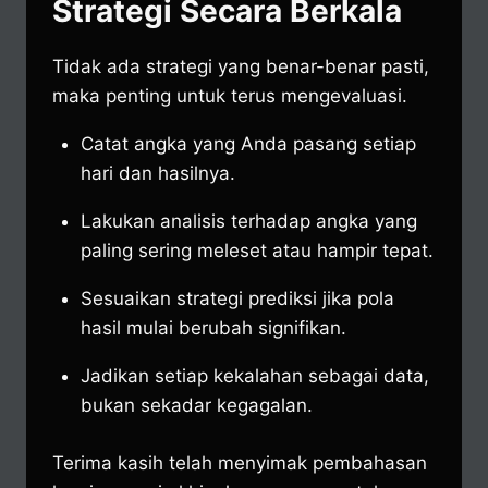
Strategi Secara Berkala
Tidak ada strategi yang benar-benar pasti,
maka penting untuk terus mengevaluasi.
Catat angka yang Anda pasang setiap
hari dan hasilnya.
Lakukan analisis terhadap angka yang
paling sering meleset atau hampir tepat.
Sesuaikan strategi prediksi jika pola
hasil mulai berubah signifikan.
Jadikan setiap kekalahan sebagai data,
bukan sekadar kegagalan.
Terima kasih telah menyimak pembahasan