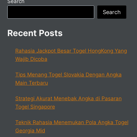
Search
Search
Recent Posts
Rahasia Jackpot Besar Togel HongKong Yang
Wajib Dicoba
Tips Menang Togel Slovakia Dengan Angka
Main Terbaru
Strategi Akurat Menebak Angka di Pasaran
Togel Singapore
Teknik Rahasia Menemukan Pola Angka Togel
Georgia Mid