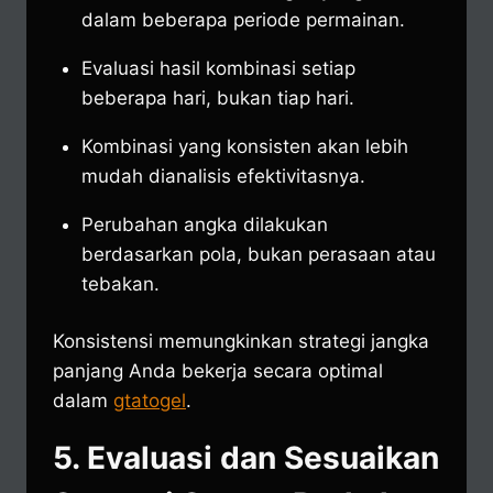
dalam beberapa periode permainan.
Evaluasi hasil kombinasi setiap
beberapa hari, bukan tiap hari.
Kombinasi yang konsisten akan lebih
mudah dianalisis efektivitasnya.
Perubahan angka dilakukan
berdasarkan pola, bukan perasaan atau
tebakan.
Konsistensi memungkinkan strategi jangka
panjang Anda bekerja secara optimal
dalam
gtatogel
.
5. Evaluasi dan Sesuaikan