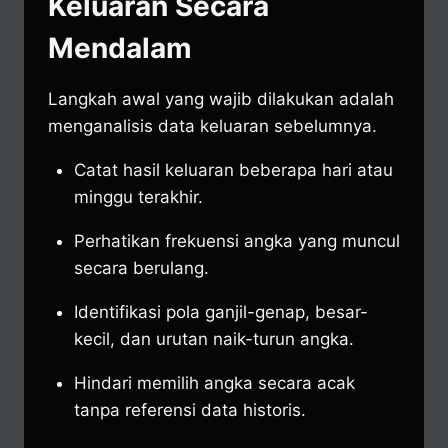
Keluaran Secara
Mendalam
Langkah awal yang wajib dilakukan adalah
menganalisis data keluaran sebelumnya.
Catat hasil keluaran beberapa hari atau
minggu terakhir.
Perhatikan frekuensi angka yang muncul
secara berulang.
Identifikasi pola ganjil-genap, besar-
kecil, dan urutan naik-turun angka.
Hindari memilih angka secara acak
tanpa referensi data historis.