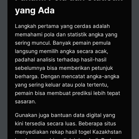
yang Ada
Langkah pertama yang cerdas adalah
memahami pola dan statistik angka yang
sering muncul. Banyak pemain pemula
langsung memilih angka secara acak,
padahal analisis terhadap hasil-hasil
sebelumnya bisa memberikan petunjuk
berharga. Dengan mencatat angka-angka
yang sering keluar atau pola tertentu,
pemain bisa membuat prediksi lebih tepat
sasaran.
Gunakan juga bantuan data digital yang
kini tersedia secara luas. Beberapa situs
menyediakan rekap hasil togel Kazakhstan