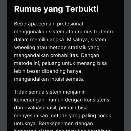
Rumus yang Terbukti
Beberapa pemain profesional
menggunakan sistem atau rumus tertentu
dalam memilih angka. Misalnya, sistem
wheeling atau metode statistik yang
mengandalkan probabilitas. Dengan
metode ini, peluang untuk menang bisa
lebih besar dibanding hanya
mengandalkan intuisi semata.
Tidak semua sistem menjamin
kemenangan, namun dengan konsistensi
dan evaluasi hasil, pemain bisa
menyesuaikan metode yang paling cocok
untuknya. Bereksperimen dengan