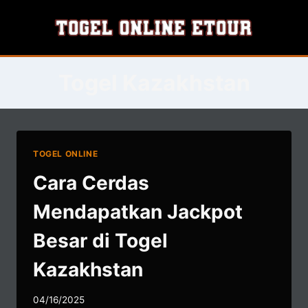
Skip
to
content
Togel Kazakhstan
TOGEL ONLINE
Cara Cerdas
Mendapatkan Jackpot
Besar di Togel
Kazakhstan
04/16/2025