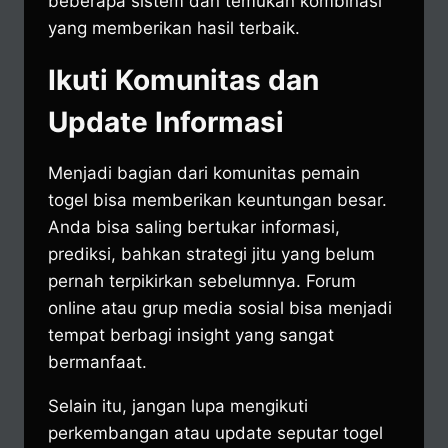
beberapa sistem dan temukan kombinasi
yang memberikan hasil terbaik.
Ikuti Komunitas dan
Update Informasi
Menjadi bagian dari komunitas pemain
togel bisa memberikan keuntungan besar.
Anda bisa saling bertukar informasi,
prediksi, bahkan strategi jitu yang belum
pernah terpikirkan sebelumnya. Forum
online atau grup media sosial bisa menjadi
tempat berbagi insight yang sangat
bermanfaat.
Selain itu, jangan lupa mengikuti
perkembangan atau update seputar togel