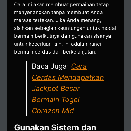
Cara ini akan membuat permainan tetap
menyenangkan tanpa membuat Anda
merasa tertekan. Jika Anda menang,
sisihkan sebagian keuntungan untuk modal
bermain berikutnya dan gunakan sisanya
untuk keperluan lain. Ini adalah kunci
bermain cerdas dan berkelanjutan.
Baca Juga:
Cara
Cerdas Mendapatkan
Jackpot Besar
Bermain Togel
Corazon Mid
Gunakan Sistem dan