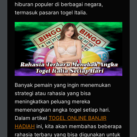
hiburan populer di berbagai negara,
termasuk pasaran togel Italia.
Banyak pemain yang ingin menemukan
strategi atau rahasia yang bisa
meningkatkan peluang mereka
memenangkan angka togel setiap hari.
Dalam artikel
TOGEL ONLINE BANJIR
HADIAH
ini, kita akan membahas beberapa
rahasia terbaru yang bisa digunakan untuk