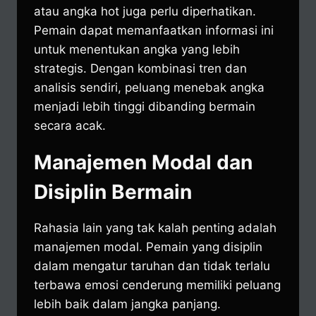
atau angka hot juga perlu diperhatikan.
Pemain dapat memanfaatkan informasi ini
untuk menentukan angka yang lebih
strategis. Dengan kombinasi tren dan
analisis sendiri, peluang menebak angka
menjadi lebih tinggi dibanding bermain
secara acak.
Manajemen Modal dan
Disiplin Bermain
Rahasia lain yang tak kalah penting adalah
manajemen modal. Pemain yang disiplin
dalam mengatur taruhan dan tidak terlalu
terbawa emosi cenderung memiliki peluang
lebih baik dalam jangka panjang.