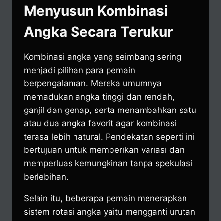
Menyusun Kombinasi
Angka Secara Terukur
Kombinasi angka yang seimbang sering
menjadi pilihan para pemain
berpengalaman. Mereka umumnya
memadukan angka tinggi dan rendah,
ganjil dan genap, serta menambahkan satu
atau dua angka favorit agar kombinasi
terasa lebih natural. Pendekatan seperti ini
bertujuan untuk memberikan variasi dan
memperluas kemungkinan tanpa spekulasi
berlebihan.
Selain itu, beberapa pemain menerapkan
sistem rotasi angka yaitu mengganti urutan