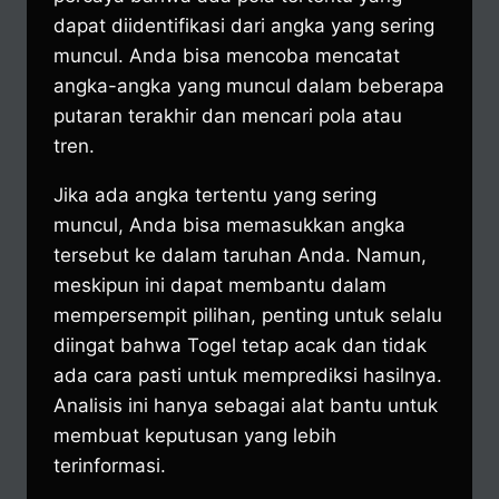
dapat diidentifikasi dari angka yang sering
muncul. Anda bisa mencoba mencatat
angka-angka yang muncul dalam beberapa
putaran terakhir dan mencari pola atau
tren.
Jika ada angka tertentu yang sering
muncul, Anda bisa memasukkan angka
tersebut ke dalam taruhan Anda. Namun,
meskipun ini dapat membantu dalam
mempersempit pilihan, penting untuk selalu
diingat bahwa Togel tetap acak dan tidak
ada cara pasti untuk memprediksi hasilnya.
Analisis ini hanya sebagai alat bantu untuk
membuat keputusan yang lebih
terinformasi.