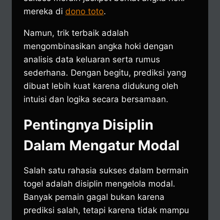
mereka di
dono toto
.
Namun, trik terbaik adalah
mengombinasikan angka hoki dengan
analisis data keluaran serta rumus
sederhana. Dengan begitu, prediksi yang
dibuat lebih kuat karena didukung oleh
intuisi dan logika secara bersamaan.
Pentingnya Disiplin
Dalam Mengatur Modal
Salah satu rahasia sukses dalam bermain
togel adalah disiplin mengelola modal.
Banyak pemain gagal bukan karena
prediksi salah, tetapi karena tidak mampu