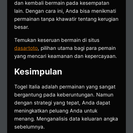
dan kembali bermain pada kesempatan
lain. Dengan cara ini, Anda bisa menikmati
permainan tanpa khawatir tentang kerugian
besar.
Temukan keseruan bermain di situs
dasartoto
, pilihan utama bagi para pemain
yang mencari keamanan dan kepercayaan.
Kesimpulan
Togel Italia adalah permainan yang sangat
bergantung pada keberuntungan. Namun
dengan strategi yang tepat, Anda dapat
meningkatkan peluang Anda untuk
menang. Menganalisis data keluaran angka
sebelumnya.