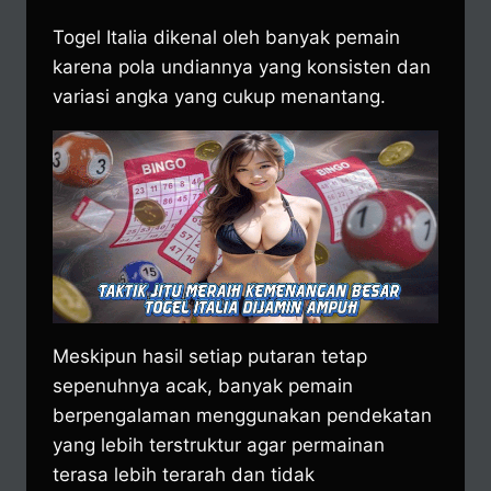
Togel Italia dikenal oleh banyak pemain
karena pola undiannya yang konsisten dan
variasi angka yang cukup menantang.
Meskipun hasil setiap putaran tetap
sepenuhnya acak, banyak pemain
berpengalaman menggunakan pendekatan
yang lebih terstruktur agar permainan
terasa lebih terarah dan tidak