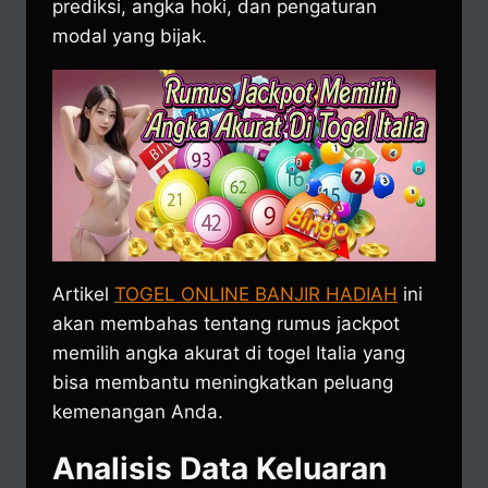
prediksi, angka hoki, dan pengaturan
modal yang bijak.
Artikel
TOGEL ONLINE BANJIR HADIAH
ini
akan membahas tentang rumus jackpot
memilih angka akurat di togel Italia yang
bisa membantu meningkatkan peluang
kemenangan Anda.
Analisis Data Keluaran