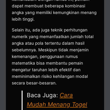
dapat membuat beberapa kombinasi
angka yang memiliki kemungkinan menang
lebih tinggi.
Selain itu, ada juga teknik perhitungan
numerik yang memanfaatkan jumlah total
angka atau pola tertentu dalam hasil
sebelumnya. Meskipun tidak menjamin
kemenangan, penggunaan rumus
matematika bisa membantu pemain
mengatur taruhan lebih efektif dan
meminimalkan risiko kehilangan modal
secara besar-besaran.
Baca Juga:
Cara
Mudah Menang Togel