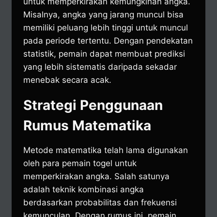
untuk memperkirakan kemungkinan angka.
Misalnya, angka yang jarang muncul bisa
memiliki peluang lebih tinggi untuk muncul
pada periode tertentu. Dengan pendekatan
statistik, pemain dapat membuat prediksi
yang lebih sistematis daripada sekadar
menebak secara acak.
Strategi Penggunaan
Rumus Matematika
Metode matematika telah lama digunakan
oleh para pemain togel untuk
memperkirakan angka. Salah satunya
adalah teknik kombinasi angka
berdasarkan probabilitas dan frekuensi
kemunculan. Dengan rumus ini, pemain