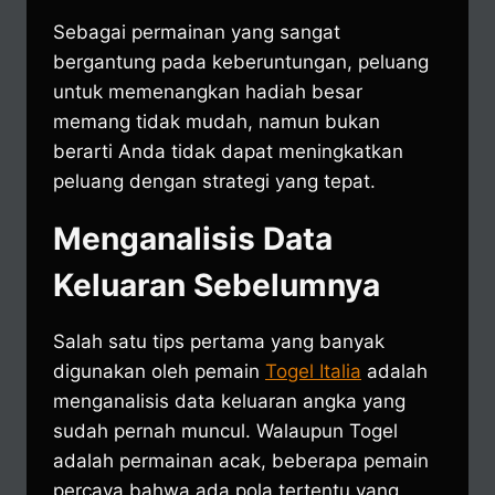
Sebagai permainan yang sangat
bergantung pada keberuntungan, peluang
untuk memenangkan hadiah besar
memang tidak mudah, namun bukan
berarti Anda tidak dapat meningkatkan
peluang dengan strategi yang tepat.
Menganalisis Data
Keluaran Sebelumnya
Salah satu tips pertama yang banyak
digunakan oleh pemain
Togel Italia
adalah
menganalisis data keluaran angka yang
sudah pernah muncul. Walaupun Togel
adalah permainan acak, beberapa pemain
percaya bahwa ada pola tertentu yang