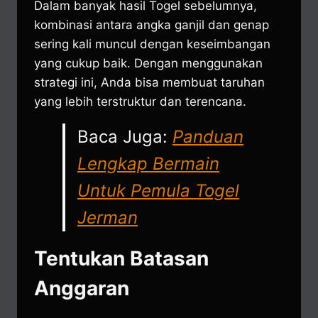
Dalam banyak hasil Togel sebelumnya,
kombinasi antara angka ganjil dan genap
sering kali muncul dengan keseimbangan
yang cukup baik. Dengan menggunakan
strategi ini, Anda bisa membuat taruhan
yang lebih terstruktur dan terencana.
Baca Juga:
Panduan
Lengkap Bermain
Untuk Pemula Togel
Jerman
Tentukan Batasan
Anggaran