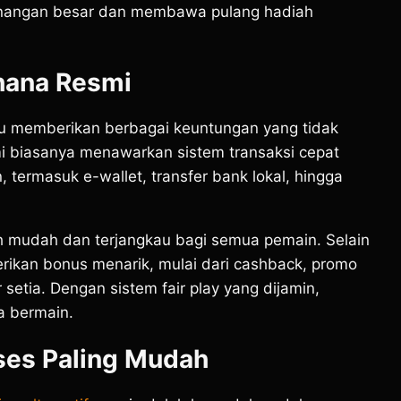
enangan besar dan membawa pulang hadiah
hana Resmi
tu memberikan berbagai keuntungan yang tidak
mi biasanya menawarkan sistem transaksi cepat
termasuk e-wallet, transfer bank lokal, hingga
ih mudah dan terjangkau bagi semua pemain. Selain
erikan bonus menarik, mulai dari cashback, promo
 setia. Dengan sistem fair play yang dijamin,
a bermain.
ses Paling Mudah