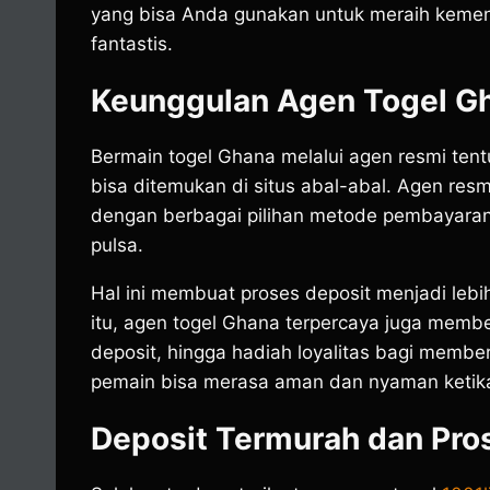
yang bisa Anda gunakan untuk meraih kem
fantastis.
Keunggulan Agen Togel G
Bermain togel Ghana melalui agen resmi ten
bisa ditemukan di situs abal-abal. Agen res
dengan berbagai pilihan metode pembayaran, 
pulsa.
Hal ini membuat proses deposit menjadi leb
itu, agen togel Ghana terpercaya juga memb
deposit, hingga hadiah loyalitas bagi member
pemain bisa merasa aman dan nyaman ketik
Deposit Termurah dan Pro