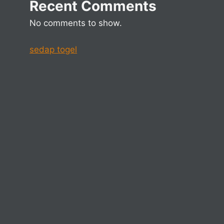
Recent Comments
No comments to show.
sedap togel