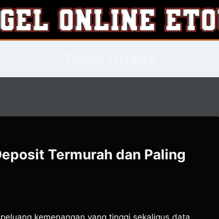
Togel Ghana
eposit Termurah dan Paling
peluang kemenangan yang tinggi sekaligus data