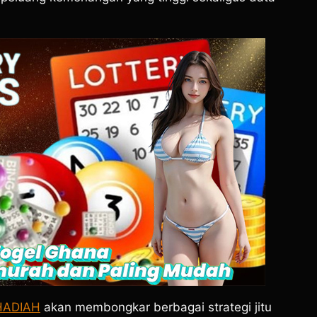
HADIAH
akan membongkar berbagai strategi jitu