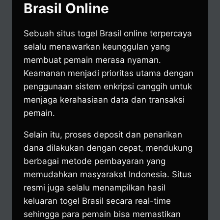
Brasil Online
Sebuah situs togel Brasil online terpercaya
selalu menawarkan keunggulan yang
membuat pemain merasa nyaman.
Keamanan menjadi prioritas utama dengan
penggunaan sistem enkripsi canggih untuk
menjaga kerahasiaan data dan transaksi
pemain.
Selain itu, proses deposit dan penarikan
dana dilakukan dengan cepat, mendukung
berbagai metode pembayaran yang
memudahkan masyarakat Indonesia. Situs
resmi juga selalu menampilkan hasil
keluaran togel Brasil secara real-time
sehingga para pemain bisa memastikan