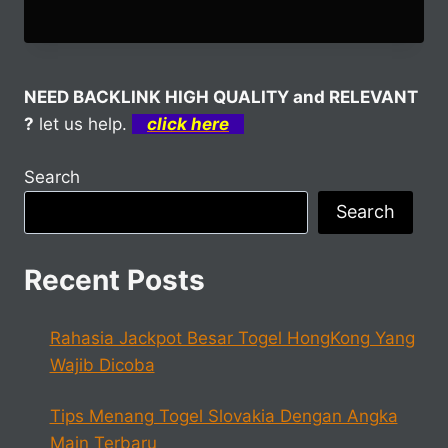
NEED BACKLINK HIGH QUALITY and RELEVANT
?
let us help.
click here
Search
Search
Recent Posts
Rahasia Jackpot Besar Togel HongKong Yang
Wajib Dicoba
Tips Menang Togel Slovakia Dengan Angka
Main Terbaru