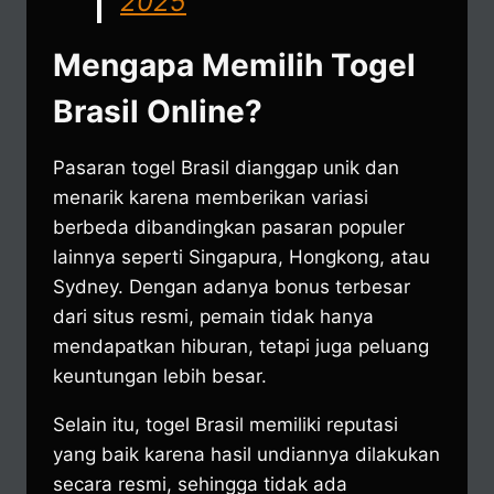
2025
Mengapa Memilih Togel
Brasil Online?
Pasaran togel Brasil dianggap unik dan
menarik karena memberikan variasi
berbeda dibandingkan pasaran populer
lainnya seperti Singapura, Hongkong, atau
Sydney. Dengan adanya bonus terbesar
dari situs resmi, pemain tidak hanya
mendapatkan hiburan, tetapi juga peluang
keuntungan lebih besar.
Selain itu, togel Brasil memiliki reputasi
yang baik karena hasil undiannya dilakukan
secara resmi, sehingga tidak ada