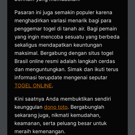
Pasaran ini juga semakin populer karena
menghadirkan variasi menarik bagi para
penggemar togel di tanah air. Bagi pemain
yang ingin mencoba sesuatu yang berbeda
sekaligus mendapatkan keuntungan
maksimal. Bergabung dengan situs togel
Brasil online resmi adalah langkah cerdas
dan menguntungkan. Simak dan ikuti terus
informasi terupdate mengenai seputar
TOGEL ONLINE
.
Kini saatnya Anda membuktikan sendiri
keunggulan
dono toto
. Bergabunglah
sekarang juga, nikmati kemudahan,
keamanan, serta peluang besar untuk
meraih kemenangan.