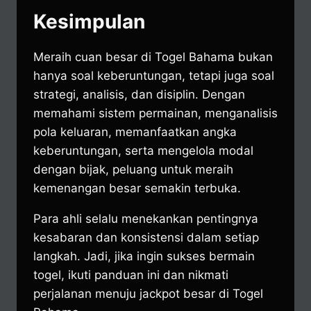
Kesimpulan
Meraih cuan besar di Togel Bahama bukan
hanya soal keberuntungan, tetapi juga soal
strategi, analisis, dan disiplin. Dengan
memahami sistem permainan, menganalisis
pola keluaran, memanfaatkan angka
keberuntungan, serta mengelola modal
dengan bijak, peluang untuk meraih
kemenangan besar semakin terbuka.
Para ahli selalu menekankan pentingnya
kesabaran dan konsistensi dalam setiap
langkah. Jadi, jika ingin sukses bermain
togel, ikuti panduan ini dan nikmati
perjalanan menuju jackpot besar di Togel