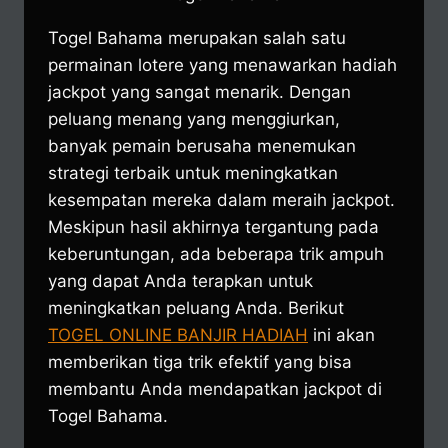
Togel Bahama merupakan salah satu
permainan lotere yang menawarkan hadiah
jackpot yang sangat menarik. Dengan
peluang menang yang menggiurkan,
banyak pemain berusaha menemukan
strategi terbaik untuk meningkatkan
kesempatan mereka dalam meraih jackpot.
Meskipun hasil akhirnya tergantung pada
keberuntungan, ada beberapa trik ampuh
yang dapat Anda terapkan untuk
meningkatkan peluang Anda. Berikut
TOGEL ONLINE BANJIR HADIAH
ini akan
memberikan tiga trik efektif yang bisa
membantu Anda mendapatkan jackpot di
Togel Bahama.