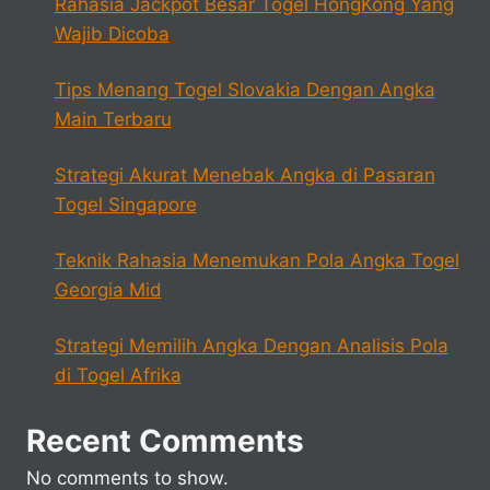
Rahasia Jackpot Besar Togel HongKong Yang
Wajib Dicoba
Tips Menang Togel Slovakia Dengan Angka
Main Terbaru
Strategi Akurat Menebak Angka di Pasaran
Togel Singapore
Teknik Rahasia Menemukan Pola Angka Togel
Georgia Mid
Strategi Memilih Angka Dengan Analisis Pola
di Togel Afrika
Recent Comments
No comments to show.