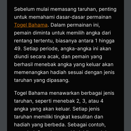
Sebelum mulai memasang taruhan, penting
untuk memahami dasar-dasar permainan
Togel Bahama
. Dalam permainan ini,
pemain diminta untuk memilih angka dari
rentang tertentu, biasanya antara 1 hingga
49. Setiap periode, angka-angka ini akan
diundi secara acak, dan pemain yang
berhasil menebak angka yang keluar akan
memenangkan hadiah sesuai dengan jenis
taruhan yang dipasang.
Togel Bahama menawarkan berbagai jenis
taruhan, seperti menebak 2, 3, atau 4
angka yang akan keluar. Setiap jenis
taruhan memiliki tingkat kesulitan dan
hadiah yang berbeda. Sebagai contoh,