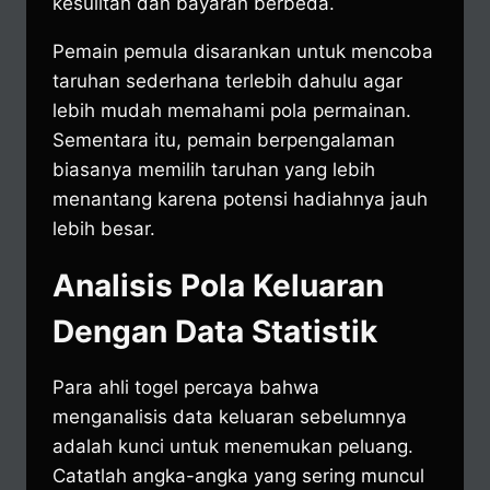
kesulitan dan bayaran berbeda.
Pemain pemula disarankan untuk mencoba
taruhan sederhana terlebih dahulu agar
lebih mudah memahami pola permainan.
Sementara itu, pemain berpengalaman
biasanya memilih taruhan yang lebih
menantang karena potensi hadiahnya jauh
lebih besar.
Analisis Pola Keluaran
Dengan Data Statistik
Para ahli togel percaya bahwa
menganalisis data keluaran sebelumnya
adalah kunci untuk menemukan peluang.
Catatlah angka-angka yang sering muncul