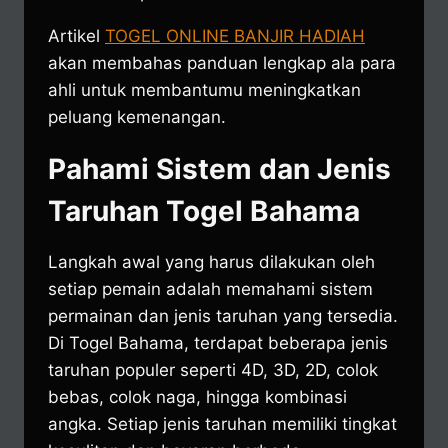
Artikel
TOGEL ONLINE BANJIR HADIAH
akan membahas panduan lengkap ala para
ahli untuk membantumu meningkatkan
peluang kemenangan.
Pahami Sistem dan Jenis
Taruhan Togel Bahama
Langkah awal yang harus dilakukan oleh
setiap pemain adalah memahami sistem
permainan dan jenis taruhan yang tersedia.
Di Togel Bahama, terdapat beberapa jenis
taruhan populer seperti 4D, 3D, 2D, colok
bebas, colok naga, hingga kombinasi
angka. Setiap jenis taruhan memiliki tingkat