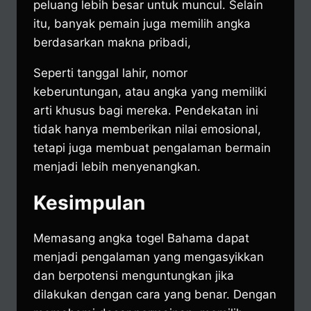
peluang lebih besar untuk muncul. Selain
itu, banyak pemain juga memilih angka
berdasarkan makna pribadi,
Seperti tanggal lahir, nomor
keberuntungan, atau angka yang memiliki
arti khusus bagi mereka. Pendekatan ini
tidak hanya memberikan nilai emosional,
tetapi juga membuat pengalaman bermain
menjadi lebih menyenangkan.
Kesimpulan
Memasang angka togel Bahama dapat
menjadi pengalaman yang mengasyikkan
dan berpotensi menguntungkan jika
dilakukan dengan cara yang benar. Dengan