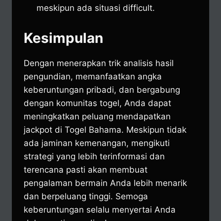
meskipun ada situasi difficult.
Kesimpulan
​Dengan menerapkan trik analisis hasil
pengundian, memanfaatkan angka
keberuntungan pribadi, dan bergabung
dengan komunitas togel, Anda dapat
meningkatkan peluang mendapatkan
jackpot di Togel Bahama.​ Meskipun tidak
ada jaminan kemenangan, mengikuti
strategi yang lebih terinformasi dan
terencana pasti akan membuat
pengalaman bermain Anda lebih menarik
dan berpeluang tinggi. Semoga
keberuntungan selalu menyertai Anda