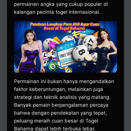
permainan angka yang cukup populer di
kalangan pecinta togel internasional.
Permainan ini bukan hanya mengandalkan
faktor keberuntungan, melainkan juga
strategi dan teknik analisis yang matang.
Banyak pemain berpengalaman percaya
bahwa dengan pendekatan yang tepat,
peluang meraih cuan besar di Togel
Bahama dapat lebih terbuka lebar.