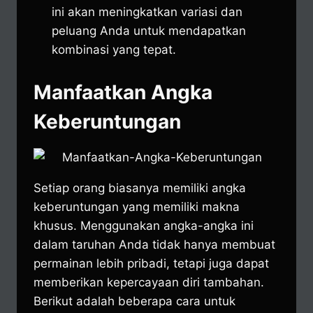
ini akan meningkatkan variasi dan
peluang Anda untuk mendapatkan
kombinasi yang tepat.
Manfaatkan Angka
Keberuntungan
Setiap orang biasanya memiliki angka
keberuntungan yang memiliki makna
khusus. Menggunakan angka-angka ini
dalam taruhan Anda tidak hanya membuat
permainan lebih pribadi, tetapi juga dapat
memberikan kepercayaan diri tambahan.
Berikut adalah beberapa cara untuk