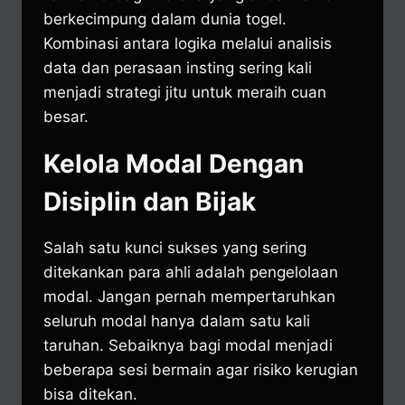
berkecimpung dalam dunia togel.
Kombinasi antara logika melalui analisis
data dan perasaan insting sering kali
menjadi strategi jitu untuk meraih cuan
besar.
Kelola Modal Dengan
Disiplin dan Bijak
Salah satu kunci sukses yang sering
ditekankan para ahli adalah pengelolaan
modal. Jangan pernah mempertaruhkan
seluruh modal hanya dalam satu kali
taruhan. Sebaiknya bagi modal menjadi
beberapa sesi bermain agar risiko kerugian
bisa ditekan.