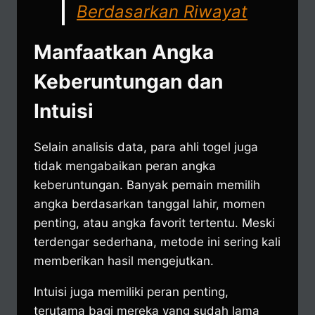
Berdasarkan Riwayat
Manfaatkan Angka
Keberuntungan dan
Intuisi
Selain analisis data, para ahli togel juga
tidak mengabaikan peran angka
keberuntungan. Banyak pemain memilih
angka berdasarkan tanggal lahir, momen
penting, atau angka favorit tertentu. Meski
terdengar sederhana, metode ini sering kali
memberikan hasil mengejutkan.
Intuisi juga memiliki peran penting,
terutama bagi mereka yang sudah lama