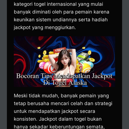
kategori togel internasional yang mulai
banyak diminati oleh para pemain karena
keunikan sistem undiannya serta hadiah
jackpot yang menggiurkan.
Meski tidak mudah, banyak pemain yang
tetap berusaha mencari celah dan strategi
untuk mendapatkan jackpot secara
konsisten. Jackpot dalam togel bukan
hanya sekadar keberuntungan semata,