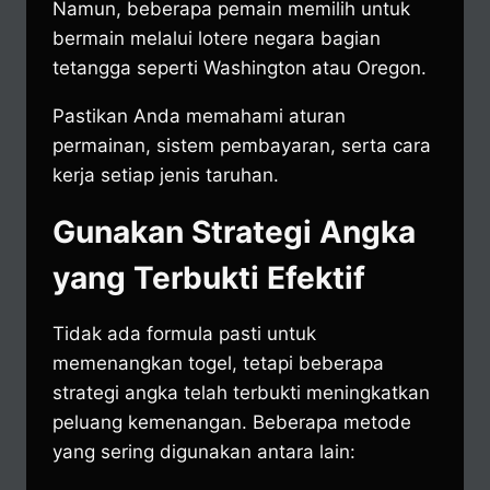
Namun, beberapa pemain memilih untuk
bermain melalui lotere negara bagian
tetangga seperti Washington atau Oregon.
Pastikan Anda memahami aturan
permainan, sistem pembayaran, serta cara
kerja setiap jenis taruhan.
Gunakan Strategi Angka
yang Terbukti Efektif
Tidak ada formula pasti untuk
memenangkan togel, tetapi beberapa
strategi angka telah terbukti meningkatkan
peluang kemenangan. Beberapa metode
yang sering digunakan antara lain: