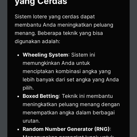
yang Cerdas
Sistem lotere yang cerdas dapat
membantu Anda meningkatkan peluang
menang. Beberapa teknik yang bisa
digunakan adalah:
Wheeling System
: Sistem ini
memungkinkan Anda untuk
menciptakan kombinasi angka yang
lebih banyak dari set angka yang Anda
pilih.
Boxed Betting
: Teknik ini membantu
meningkatkan peluang menang dengan
menempatkan angka dalam berbagai
urutan.
Random Number Generator (RNG)
: