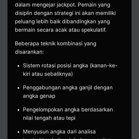
dalam mengejar jackpot. Pemain yang
disiplin dengan strategi ini akan memiliki
peluang lebih baik dibandingkan yang
bermain secara acak atau spekulatif.
Beberapa teknik kombinasi yang
disarankan:
Sistem rotasi posisi angka (kanan-ke-
kiri atau sebaliknya)
Penggabungan angka ganjil dengan
angka genap
Pengelompokan angka berdasarkan
nilai tengah atau tepi
Menyusun angka dari analisa