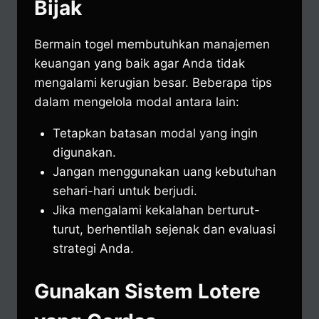
Bijak
Bermain togel membutuhkan manajemen
keuangan yang baik agar Anda tidak
mengalami kerugian besar. Beberapa tips
dalam mengelola modal antara lain:
Tetapkan batasan modal yang ingin
digunakan.
Jangan menggunakan uang kebutuhan
sehari-hari untuk berjudi.
Jika mengalami kekalahan berturut-
turut, berhentilah sejenak dan evaluasi
strategi Anda.
Gunakan Sistem Lotere