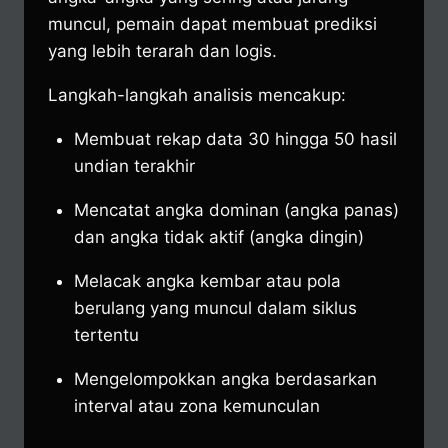
muncul, pemain dapat membuat prediksi
yang lebih terarah dan logis.
Langkah-langkah analisis mencakup:
Membuat rekap data 30 hingga 50 hasil
undian terakhir
Mencatat angka dominan (angka panas)
dan angka tidak aktif (angka dingin)
Melacak angka kembar atau pola
berulang yang muncul dalam siklus
tertentu
Mengelompokkan angka berdasarkan
interval atau zona kemunculan