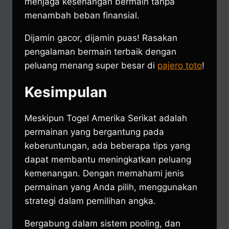
menjaga kesenangan bermain tanpa
menambah beban finansial.
Dijamin gacor, dijamin puas! Rasakan
pengalaman bermain terbaik dengan
peluang menang super besar di
pajero toto
!
Kesimpulan
Meskipun Togel Amerika Serikat adalah
permainan yang bergantung pada
keberuntungan, ada beberapa tips yang
dapat membantu meningkatkan peluang
kemenangan. Dengan memahami jenis
permainan yang Anda pilih, menggunakan
strategi dalam pemilihan angka.
Bergabung dalam sistem pooling, dan