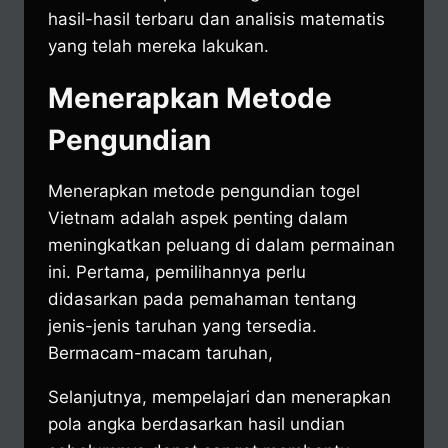
hasil-hasil terbaru dan analisis matematis
yang telah mereka lakukan.
Menerapkan Metode
Pengundian
Menerapkan metode pengundian togel
Vietnam adalah aspek penting dalam
meningkatkan peluang di dalam permainan
ini. Pertama, pemilihannya perlu
didasarkan pada pemahaman tentang
jenis-jenis taruhan yang tersedia.
Bermacam-macam taruhan,
Selanjutnya, mempelajari dan menerapkan
pola angka berdasarkan hasil undian