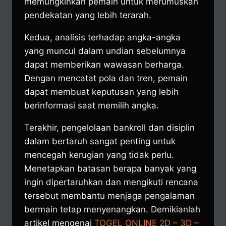
memungkinkan pemain untuk merumuskan
pendekatan yang lebih terarah.
Kedua, analisis terhadap angka-angka
yang muncul dalam undian sebelumnya
dapat memberikan wawasan berharga.
Dengan mencatat pola dan tren, pemain
dapat membuat keputusan yang lebih
berinformasi saat memilih angka.
Terakhir, pengelolaan bankroll dan disiplin
dalam bertaruh sangat penting untuk
mencegah kerugian yang tidak perlu.
Menetapkan batasan berapa banyak yang
ingin dipertaruhkan dan mengikuti rencana
tersebut membantu menjaga pengalaman
bermain tetap menyenangkan. Demikianlah
artikel mengenai
TOGEL ONLINE 2D – 3D –