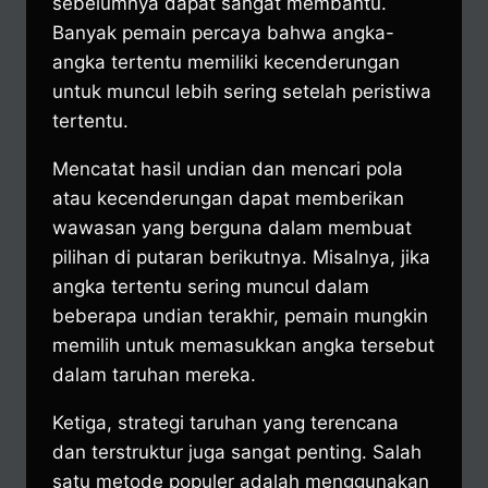
sebelumnya dapat sangat membantu.
Banyak pemain percaya bahwa angka-
angka tertentu memiliki kecenderungan
untuk muncul lebih sering setelah peristiwa
tertentu.
Mencatat hasil undian dan mencari pola
atau kecenderungan dapat memberikan
wawasan yang berguna dalam membuat
pilihan di putaran berikutnya. Misalnya, jika
angka tertentu sering muncul dalam
beberapa undian terakhir, pemain mungkin
memilih untuk memasukkan angka tersebut
dalam taruhan mereka.
Ketiga, strategi taruhan yang terencana
dan terstruktur juga sangat penting. Salah
satu metode populer adalah menggunakan