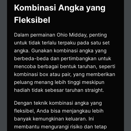
Kombinasi Angka yang
Fleksibel
Dalam permainan Ohio Midday, penting
untuk tidak terlalu terpaku pada satu set
angka. Gunakan kombinasi angka yang
berbeda-beda dan pertimbangkan untuk
mencoba berbagai bentuk taruhan, seperti
kombinasi box atau pair, yang memberikan
peluang menang lebih tinggi meskipun
hadiah tidak sebesar taruhan straight.
Dengan teknik kombinasi angka yang
fleksibel, Anda bisa menjangkau lebih
banyak kemungkinan keluaran. Ini
membantu mengurangi risiko dan tetap