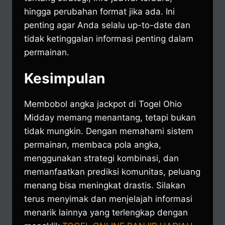
hingga perubahan format jika ada. Ini
penting agar Anda selalu up-to-date dan
tidak ketinggalan informasi penting dalam
permainan.
Kesimpulan
Membobol angka jackpot di Togel Ohio
Midday memang menantang, tetapi bukan
tidak mungkin. Dengan memahami sistem
permainan, membaca pola angka,
menggunakan strategi kombinasi, dan
memanfaatkan prediksi komunitas, peluang
menang bisa meningkat drastis. Silakan
terus menyimak dan menjelajah informasi
menarik lainnya yang terlengkap dengan