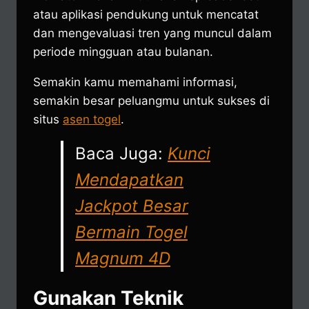
atau aplikasi pendukung untuk mencatat
dan mengevaluasi tren yang muncul dalam
periode mingguan atau bulanan.
Semakin kamu memahami informasi,
semakin besar peluangmu untuk sukses di
situs
asen togel
.
Baca Juga:
Kunci
Mendapatkan
Jackpot Besar
Bermain Togel
Magnum 4D
Gunakan Teknik