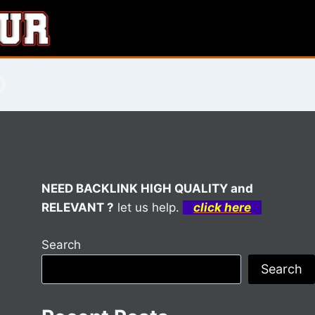
D
NEED BACKLINK HIGH QUALITY and
RELEVANT ?
let us help.
click here
Search
Search