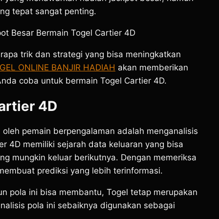
ng tepat sangat penting.
rapa trik dan strategi yang bisa meningkatkan
GEL ONLINE BANJIR HADIAH
akan memberikan
Anda coba untuk bermain Togel Cartier 4D.
artier 4D
n oleh pemain berpengalaman adalah menganalisis
er 4D memiliki sejarah data keluaran yang bisa
ng mungkin keluar berikutnya. Dengan memeriksa
embuat prediksi yang lebih terinformasi.
n pola ini bisa membantu, Togel tetap merupakan
analisis pola ini sebaiknya digunakan sebagai