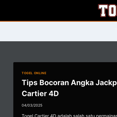
Skip
to
content
TOGEL ONLINE
Tips Bocoran Angka Jackp
Cartier 4D
04/03/2025
Togel Cartier 4D adalah salah satu permain