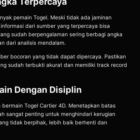
gka Terpercaya
anyak pemain Togel. Meski tidak ada jaminan
informasi dari sumber yang terpercaya bisa
 yang sudah berpengalaman sering berbagi angka
n dari analisis mendalam.
er bocoran yang tidak dapat dipercaya. Pastikan
g sudah terbukti akurat dan memiliki track record
in Dengan Disiplin
bermain Togel Cartier 4D. Menetapkan batas
ah sangat penting untuk menghindari kerugian
g tidak berpihak, lebih baik berhenti dan