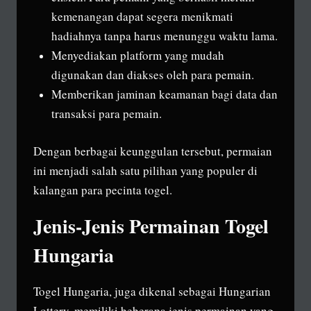
kemenangan dapat segera menikmati
hadiahnya tanpa harus menunggu waktu lama.
Menyediakan platform yang mudah
digunakan dan diakses oleh para pemain.
Memberikan jaminan keamanan bagi data dan
transaksi para pemain.
Dengan berbagai keunggulan tersebut, permaian
ini menjadi salah satu pilihan yang populer di
kalangan para pecinta togel.
Jenis-Jenis Permainan Togel
Hungaria
Togel Hungaria, juga dikenal sebagai Hungarian
Lottery, memiliki beberapa jenis permainan yang