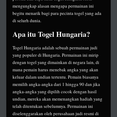
mengungkap alasan mengapa permainan ini
begitu menarik bagi para pecinta togel yang ada
di selurh dunia.
Apa itu Togel Hungaria?
Togel Hungaria adalah sebuah permainan judi
yang populer di Hungaria. Permainan ini mirip
dengan togel yang dimainkan di negara lain, di
mana pemain harus menebak angka yang akan
keluar dalam undian tertentu. Pemain biasanya
memilih angka-angka dari 1 hingga 90 dan jika
angka-angka yang dipilih cocok dengan hasil
undian, mereka akan memenangkan hadiah yang
telah ditentukan sebelumnya. Permainan ini
diselenggarakan oleh perusahaan judi resmi di