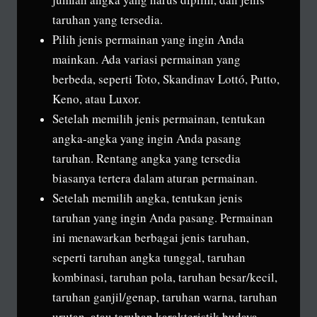
taruhan yang tersedia.
Pilih jenis permainan yang ingin Anda
mainkan. Ada variasi permainan yang
berbeda, seperti Toto, Skandinav Lottó, Putto,
Keno, atau Luxor.
Setelah memilih jenis permainan, tentukan
angka-angka yang ingin Anda pasang
taruhan. Rentang angka yang tersedia
biasanya tertera dalam aturan permainan.
Setelah memilih angka, tentukan jenis
taruhan yang ingin Anda pasang. Permainan
ini menawarkan berbagai jenis taruhan,
seperti taruhan angka tunggal, taruhan
kombinasi, taruhan pola, taruhan besar/kecil,
taruhan ganjil/genap, taruhan warna, taruhan
urutan, atau taruhan karakteristik budaya.