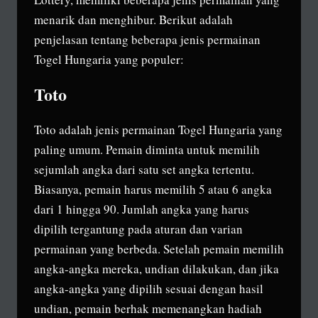
menarik dan menghibur. Berikut adalah
penjelasan tentang beberapa jenis permainan
Togel Hungaria yang populer:
Toto
Toto adalah jenis permainan Togel Hungaria yang
paling umum. Pemain diminta untuk memilih
sejumlah angka dari satu set angka tertentu.
Biasanya, pemain harus memilih 5 atau 6 angka
dari 1 hingga 90. Jumlah angka yang harus
dipilih tergantung pada aturan dan varian
permainan yang berbeda. Setelah pemain memilih
angka-angka mereka, undian dilakukan, dan jika
angka-angka yang dipilih sesuai dengan hasil
undian, pemain berhak memenangkan hadiah