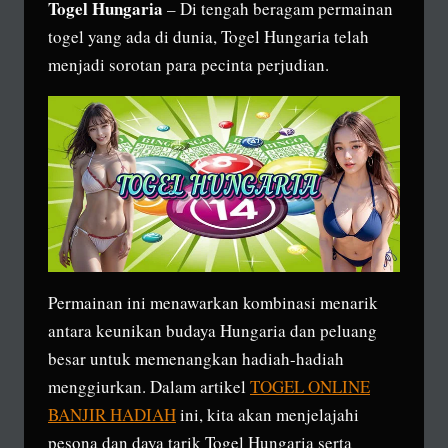
Togel Hungaria
– Di tengah beragam permainan
togel yang ada di dunia, Togel Hungaria telah
menjadi sorotan para pecinta perjudian.
Permainan ini menawarkan kombinasi menarik
antara keunikan budaya Hungaria dan peluang
besar untuk memenangkan hadiah-hadiah
menggiurkan. Dalam artikel
TOGEL ONLINE
BANJIR HADIAH
ini, kita akan menjelajahi
pesona dan daya tarik Togel Hungaria serta