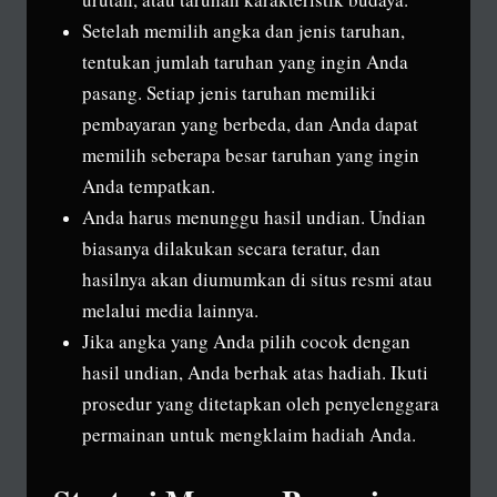
Setelah memilih angka dan jenis taruhan,
tentukan jumlah taruhan yang ingin Anda
pasang. Setiap jenis taruhan memiliki
pembayaran yang berbeda, dan Anda dapat
memilih seberapa besar taruhan yang ingin
Anda tempatkan.
Anda harus menunggu hasil undian. Undian
biasanya dilakukan secara teratur, dan
hasilnya akan diumumkan di situs resmi atau
melalui media lainnya.
Jika angka yang Anda pilih cocok dengan
hasil undian, Anda berhak atas hadiah. Ikuti
prosedur yang ditetapkan oleh penyelenggara
permainan untuk mengklaim hadiah Anda.