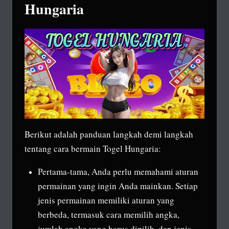
Hungaria
Berikut adalah panduan langkah demi langkah
tentang cara bermain Togel Hungaria:
Pertama-tama, Anda perlu memahami aturan
permainan yang ingin Anda mainkan. Setiap
jenis permainan memiliki aturan yang
berbeda, termasuk cara memilih angka,
jumlah angka yang harus dipilih, dan jenis