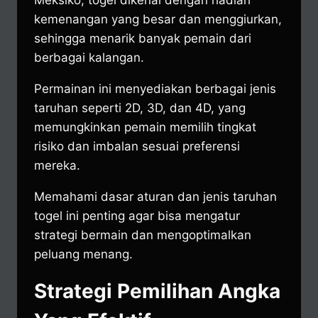
Meksiko, togel dikenal dengan hadiah
kemenangan yang besar dan menggiurkan,
sehingga menarik banyak pemain dari
berbagai kalangan.
Permainan ini menyediakan berbagai jenis
taruhan seperti 2D, 3D, dan 4D, yang
memungkinkan pemain memilih tingkat
risiko dan imbalan sesuai preferensi
mereka.
Memahami dasar aturan dan jenis taruhan
togel ini penting agar bisa mengatur
strategi bermain dan mengoptimalkan
peluang menang.
Strategi Pemilihan Angka