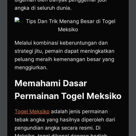
angka di seluruh dunia.
Melalui kombinasi keberuntungan dan
strategi jitu, pemain dapat meningkatkan
peluang meraih kemenangan besar yang
menggiurkan.
Memahami Dasar
Permainan Togel Meksiko
Togel Meksiko
adalah jenis permainan
tebak angka yang hasilnya diperoleh dari
pengundian angka secara resmi. Di