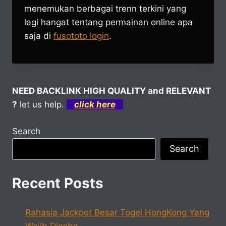
menemukan berbagai trenn terkini yang
lagi hangat tentang permainan online apa
saja di
fusototo login
.
NEED BACKLINK HIGH QUALITY and RELEVANT
?
let us help.
click here
Search
Search
Recent Posts
Rahasia Jackpot Besar Togel HongKong Yang