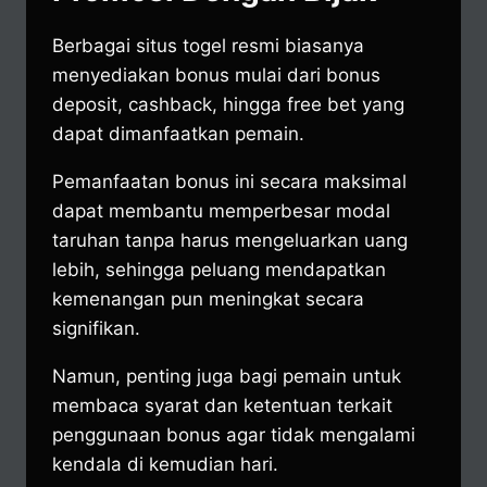
Berbagai situs togel resmi biasanya
menyediakan bonus mulai dari bonus
deposit, cashback, hingga free bet yang
dapat dimanfaatkan pemain.
Pemanfaatan bonus ini secara maksimal
dapat membantu memperbesar modal
taruhan tanpa harus mengeluarkan uang
lebih, sehingga peluang mendapatkan
kemenangan pun meningkat secara
signifikan.
Namun, penting juga bagi pemain untuk
membaca syarat dan ketentuan terkait
penggunaan bonus agar tidak mengalami
kendala di kemudian hari.