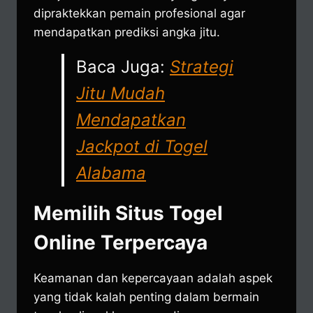
dipraktekkan pemain profesional agar
mendapatkan prediksi angka jitu.
Baca Juga:
Strategi
Jitu Mudah
Mendapatkan
Jackpot di Togel
Alabama
Memilih Situs Togel
Online Terpercaya
Keamanan dan kepercayaan adalah aspek
yang tidak kalah penting dalam bermain