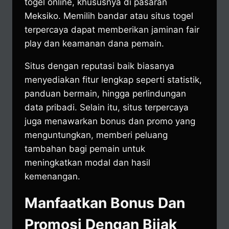
togel online, khususnya di pasaran
Meksiko. Memilih bandar atau situs togel
terpercaya dapat memberikan jaminan fair
play dan keamanan dana pemain.
Situs dengan reputasi baik biasanya
menyediakan fitur lengkap seperti statistik,
panduan bermain, hingga perlindungan
data pribadi. Selain itu, situs terpercaya
juga menawarkan bonus dan promo yang
menguntungkan, memberi peluang
tambahan bagi pemain untuk
meningkatkan modal dan hasil
kemenangan.
Manfaatkan Bonus Dan
Promosi Dengan Bijak