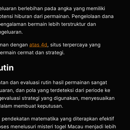
luaran berlebihan pada angka yang memiliki
tensi hiburan dari permainan. Pengelolaan dana
engalaman bermain lebih terstruktur dan
ngeluaran.
 aman dengan
atas 4d
, situs terpercaya yang
rmain cermat dan strategi.
utin
atan dan evaluasi rutin hasil permainan sangat
luaran, dan pola yang terdeteksi dari periode ke
gevaluasi strategi yang digunakan, menyesuaikan
 dalam membuat keputusan.
h pendekatan matematika yang diterapkan efektif
oses menelusuri misteri togel Macau menjadi lebih