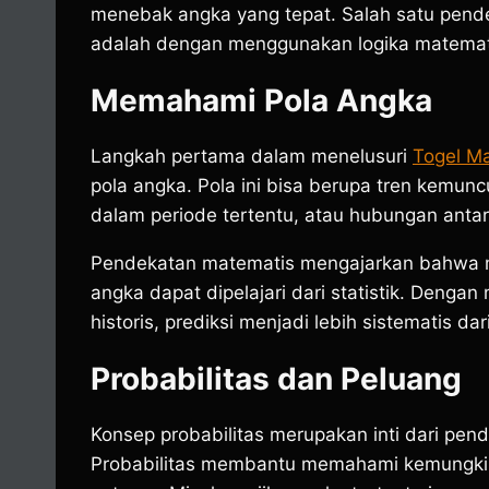
menebak angka yang tepat. Salah satu pendek
adalah dengan menggunakan logika matemat
Memahami Pola Angka
Langkah pertama dalam menelusuri
Togel M
pola angka. Pola ini bisa berupa tren kemunc
dalam periode tertentu, atau hubungan antar
Pendekatan matematis mengajarkan bahwa mesk
angka dapat dipelajari dari statistik. Deng
historis, prediksi menjadi lebih sistematis 
Probabilitas dan Peluang
Konsep probabilitas merupakan inti dari pen
Probabilitas membantu memahami kemungkin