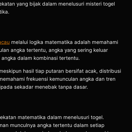
atan yang bijak dalam menelusuri misteri togel
ika.
acau
melalui logika matematika adalah memahami
ulan angka tertentu, angka yang sering keluar
 angka dalam kombinasi tertentu.
ipun hasil tiap putaran bersifat acak, distribusi
an memahami frekuensi kemunculan angka dan tren
daripada sekadar menebak tanpa dasar.
dekatan matematika dalam menelusuri togel.
an munculnya angka tertentu dalam setiap