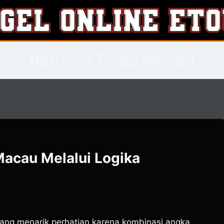
Rahasia Togel Macau
Macau Melalui Logika
ang menarik perhatian karena kombinasi angka