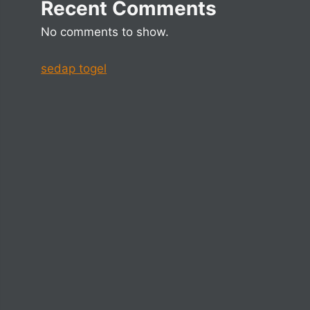
Recent Comments
No comments to show.
sedap togel