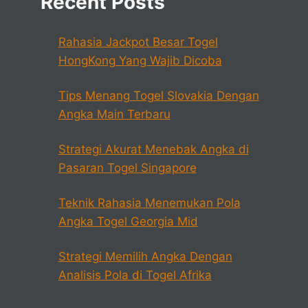
Recent Posts
Rahasia Jackpot Besar Togel
HongKong Yang Wajib Dicoba
Tips Menang Togel Slovakia Dengan
Angka Main Terbaru
Strategi Akurat Menebak Angka di
Pasaran Togel Singapore
Teknik Rahasia Menemukan Pola
Angka Togel Georgia Mid
Strategi Memilih Angka Dengan
Analisis Pola di Togel Afrika