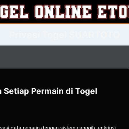
Privasi Togel SUARTOTO
 Setiap Permain di Togel
si data pemain dengan sistem canggih, enkripsi