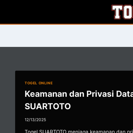
Skip
to
content
TOGEL ONLINE
Keamanan dan Privasi Data
SUARTOTO
12/13/2025
Togel SUARTOTO menjaga keamanan dan priva