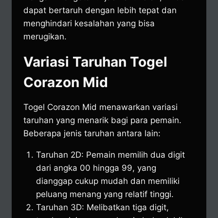
dapat bertaruh dengan lebih tepat dan
menghindari kesalahan yang bisa
merugikan.
Variasi Taruhan Togel
Corazon Mid
Togel Corazon Mid menawarkan variasi
taruhan yang menarik bagi para pemain.
Beberapa jenis taruhan antara lain:
Taruhan 2D: Pemain memilih dua digit
dari angka 00 hingga 99, yang
dianggap cukup mudah dan memiliki
peluang menang yang relatif tinggi.
Taruhan 3D: Melibatkan tiga digit,