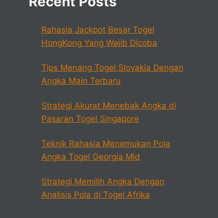
Recent Posts
Rahasia Jackpot Besar Togel
HongKong Yang Wajib Dicoba
Tips Menang Togel Slovakia Dengan
Angka Main Terbaru
Strategi Akurat Menebak Angka di
Pasaran Togel Singapore
Teknik Rahasia Menemukan Pola
Angka Togel Georgia Mid
Strategi Memilih Angka Dengan
Analisis Pola di Togel Afrika