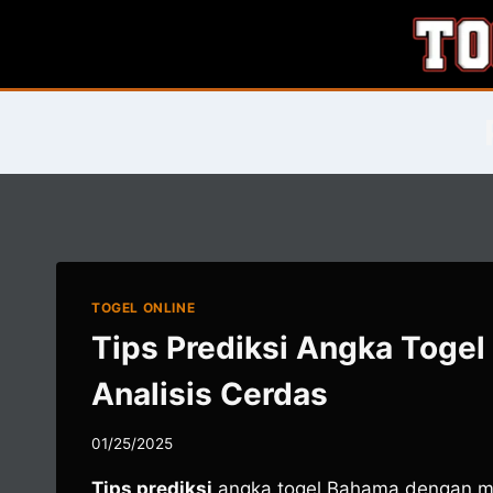
Skip
to
content
TOGEL ONLINE
Tips Prediksi Angka Tog
Analisis Cerdas
01/25/2025
Tips prediksi
angka togel Bahama dengan me