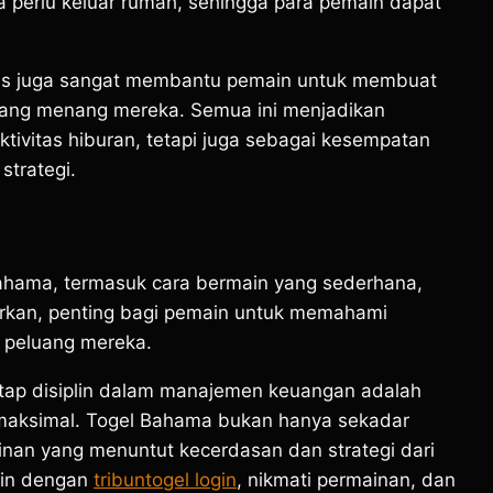
 perlu keluar rumah, sehingga para pemain dapat
lisis juga sangat membantu pemain untuk membuat
uang menang mereka. Semua ini menjadikan
tivitas hiburan, tetapi juga sebagai kesempatan
strategi.
Bahama, termasuk cara bermain yang sederhana,
arkan, penting bagi pemain untuk memahami
 peluang mereka.​
tap disiplin dalam manajemen keuangan adalah
 maksimal. Togel Bahama bukan hanya sekadar
inan yang menuntut kecerdasan dan strategi dari
main dengan
tribuntogel login
, nikmati permainan, dan