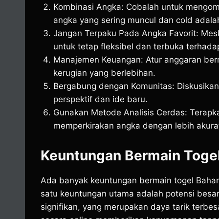
Kombinasi Angka: Cobalah untuk mengomb
angka yang sering muncul dan cold adala
Jangan Terpaku Pada Angka Favorit: Mesk
untuk tetap fleksibel dan terbuka terhada
Manajemen Keuangan: Atur anggaran berm
kerugian yang berlebihan.
Bergabung dengan Komunitas: Diskusikan
perspektif dan ide baru.
Gunakan Metode Analisis Cerdas: Terapkan
memperkirakan angka dengan lebih akura
Keuntungan Bermain Toge
Ada banyak keuntungan bermain togel Baha
satu keuntungan utama adalah potensi besa
signifikan, yang merupakan daya tarik terbesa