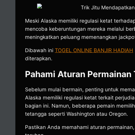
Meski Alaska memiliki regulasi ketat terhadap
mencoba keberuntungan mereka melalui berba
meningkatkan peluang memenangkan jackpot 
Dibawah ini
TOGEL ONLINE BANJIR HADIAH
diterapkan.
Pahami Aturan Permainan 
Sebelum mulai bermain, penting untuk memah
Alaska memiliki regulasi ketat terkait perjudi
bagian ini. Namun, beberapa pemain memilih 
tetangga seperti Washington atau Oregon.
Pastikan Anda memahami aturan permainan, s