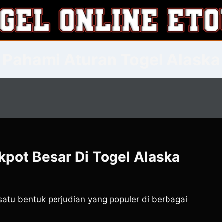
Pahami Aturan Togel Alaska
kpot Besar Di Togel Alaska
satu bentuk perjudian yang populer di berbagai