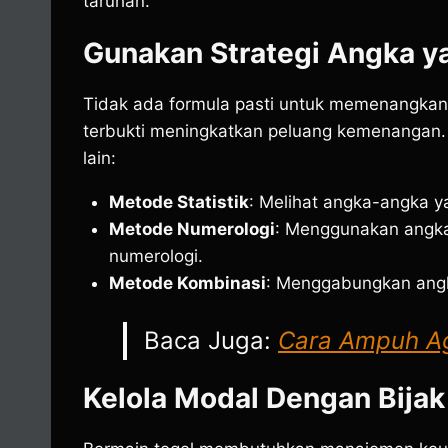
taruhan.
Gunakan Strategi Angka ya
Tidak ada formula pasti untuk memenangkan t
terbukti meningkatkan peluang kemenangan.
lain:
Metode Statistik
: Melihat angka-angka y
Metode Numerologi
: Menggunakan angka
numerologi.
Metode Kombinasi
: Menggabungkan angka
Baca Juga:
Cara Ampuh Ag
Kelola Modal Dengan Bijak