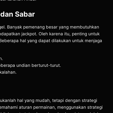
 dan Sabar
ogel. Banyak pemenang besar yang membutuhkan
apatkan jackpot. Oleh karena itu, penting untuk
Beberapa hal yang dapat dilakukan untuk menjaga
n.
erapa undian berturut-turut.
kalahan.
ukanlah hal yang mudah, tetapi dengan strategi
Memahami aturan permainan, menggunakan strategi