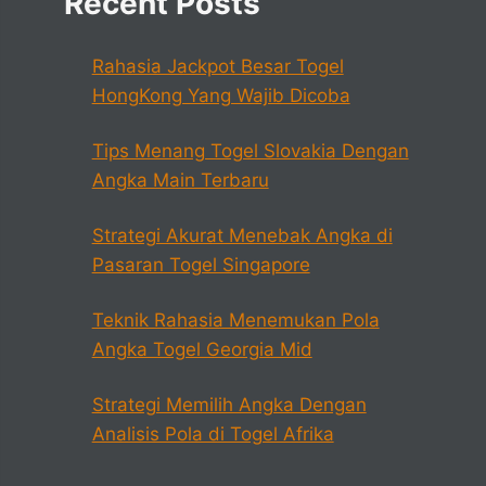
Recent Posts
Rahasia Jackpot Besar Togel
HongKong Yang Wajib Dicoba
Tips Menang Togel Slovakia Dengan
Angka Main Terbaru
Strategi Akurat Menebak Angka di
Pasaran Togel Singapore
Teknik Rahasia Menemukan Pola
Angka Togel Georgia Mid
Strategi Memilih Angka Dengan
Analisis Pola di Togel Afrika