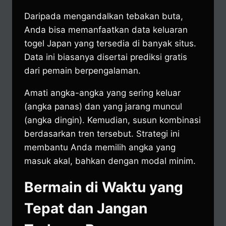
Daripada mengandalkan tebakan buta,
Anda bisa memanfaatkan data keluaran
togel Japan yang tersedia di banyak situs.
Data ini biasanya disertai prediksi gratis
dari pemain berpengalaman.
Amati angka-angka yang sering keluar
(angka panas) dan yang jarang muncul
(angka dingin). Kemudian, susun kombinasi
berdasarkan tren tersebut. Strategi ini
membantu Anda memilih angka yang
masuk akal, bahkan dengan modal minim.
Bermain di Waktu yang
Tepat dan Jangan