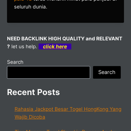
seluruh dunia.
NEED BACKLINK HIGH QUALITY and RELEVANT
?
let us help.
click here
Search
Search
Recent Posts
Rahasia Jackpot Besar Togel HongKong Yang
Wajib Dicoba