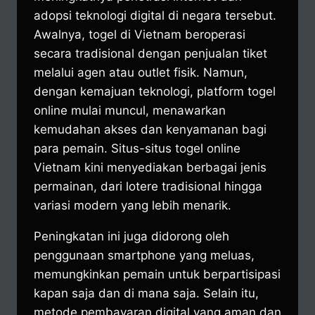
adopsi teknologi digital di negara tersebut.
Awalnya, togel di Vietnam beroperasi
secara tradisional dengan penjualan tiket
melalui agen atau outlet fisik. Namun,
dengan kemajuan teknologi, platform togel
online mulai muncul, menawarkan
kemudahan akses dan kenyamanan bagi
para pemain. Situs-situs togel online
Vietnam kini menyediakan berbagai jenis
permainan, dari lotere tradisional hingga
variasi modern yang lebih menarik.
Peningkatan ini juga didorong oleh
penggunaan smartphone yang meluas,
memungkinkan pemain untuk berpartisipasi
kapan saja dan di mana saja. Selain itu,
metode pembayaran digital yang aman dan