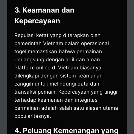
3. Keamanan dan
Kepercayaan
Regulasi ketat yang diterapkan oleh
pemerintah Vietnam dalam operasional
togel memastikan bahwa permainan
berlangsung dengan adil dan aman.
Platform online di Vietnam biasanya
dilengkapi dengan sistem keamanan
canggih untuk melindungi data dan
transaksi pemain. Kepercayaan yang tinggi
terhadap keamanan dan integritas
permainan adalah salah satu alasan utama
popularitasnya.
4. Peluang Kemenangan yang