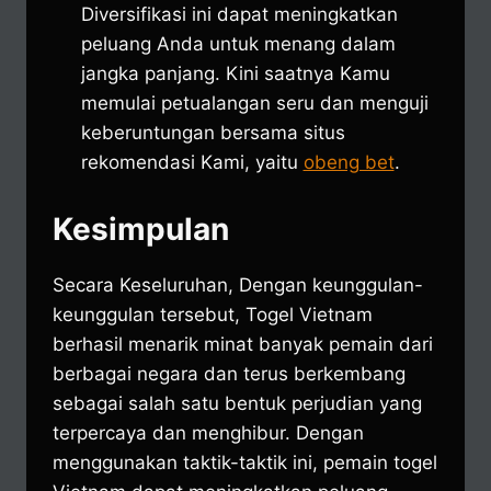
Diversifikasi ini dapat meningkatkan
peluang Anda untuk menang dalam
jangka panjang. Kini saatnya Kamu
memulai petualangan seru dan menguji
keberuntungan bersama situs
rekomendasi Kami, yaitu
obeng bet
.
Kesimpulan
Secara Keseluruhan, Dengan keunggulan-
keunggulan tersebut, Togel Vietnam
berhasil menarik minat banyak pemain dari
berbagai negara dan terus berkembang
sebagai salah satu bentuk perjudian yang
terpercaya dan menghibur. Dengan
menggunakan taktik-taktik ini, pemain togel