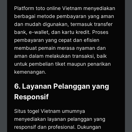
Platform toto online Vietnam menyediakan
berbagai metode pembayaran yang aman
dan mudah digunakan, termasuk transfer
bank, e-wallet, dan kartu kredit. Proses
pembayaran yang cepat dan efisien
membuat pemain merasa nyaman dan
aman dalam melakukan transaksi, baik
untuk pembelian tiket maupun penarikan
kemenangan.
6. Layanan Pelanggan yang
Responsif
Situs togel Vietnam umumnya
menyediakan layanan pelanggan yang
responsif dan profesional. Dukungan