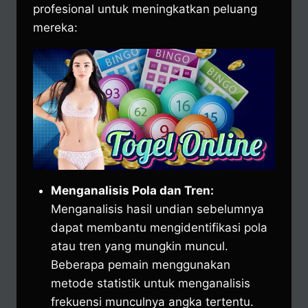
profesional untuk meningkatkan peluang
mereka:
Menganalisis Pola dan Tren:
Menganalisis hasil undian sebelumnya
dapat membantu mengidentifikasi pola
atau tren yang mungkin muncul.
Beberapa pemain menggunakan
metode statistik untuk menganalisis
frekuensi munculnya angka tertentu.