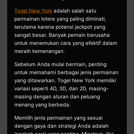
Togel New York
adalah salah satu
permainan lotere yang paling diminati,
terutama karena potensi jackpot yang
sangat besar. Banyak pemain berusaha
untuk menemukan cara yang efektif dalam
meraih kemenangan.
Sebelum Anda mulai bermain, penting
untuk memahami berbagai jenis permainan
yang ditawarkan. Togel New York memiliki
variasi seperti 4D, 3D, dan 2D, masing-
masing dengan aturan dan peluang
menang yang berbeda.
Memilih jenis permainan yang sesuai
dengan gaya dan strategi Anda adalah