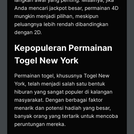
langkah awal yang penting. Misalnya, jika
Anda mencari jackpot besar, permainan 4D
mungkin menjadi pilihan, meskipun
peluangnya lebih rendah dibandingkan
dengan 2D.
Kepopuleran Permainan
Togel New York
Permainan togel, khususnya Togel New
York, telah menjadi salah satu bentuk
hiburan yang sangat populer di kalangan
masyarakat. Dengan berbagai faktor
menarik dan potensi hadiah yang besar,
banyak orang yang tertarik untuk mencoba
peruntungan mereka.