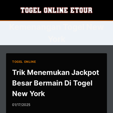
Skip
to
content
Kemenangan Togel New
York
TOGEL ONLINE
Trik Menemukan Jackpot
Besar Bermain Di Togel
New York
01/17/2025