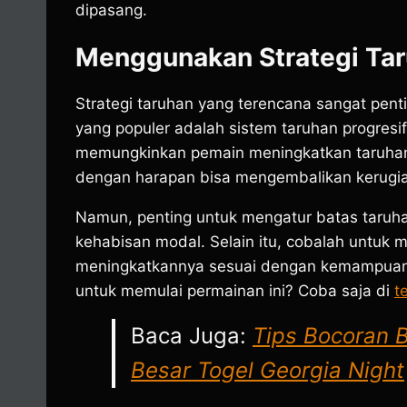
dipasang.
Menggunakan Strategi Ta
Strategi taruhan yang terencana sangat pent
yang populer adalah sistem taruhan progresif
memungkinkan pemain meningkatkan taruhan
dengan harapan bisa mengembalikan kerugi
Namun, penting untuk mengatur batas taruhan
kehabisan modal. Selain itu, cobalah untuk 
meningkatkannya sesuai dengan kemampuan fi
untuk memulai permainan ini? Coba saja di
t
Baca Juga:
Tips Bocoran 
Besar Togel Georgia Night