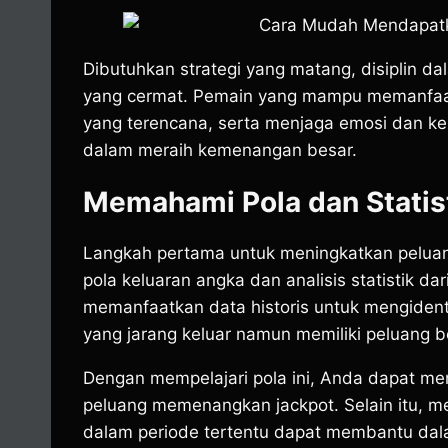
Dibutuhkan strategi yang matang, disiplin d
yang cermat. Pemain yang mampu memanfaatk
yang terencana, serta menjaga emosi dan ke
dalam meraih kemenangan besar.
Memahami Pola dan Statist
Langkah pertama untuk meningkatkan pelua
pola keluaran angka dan analisis statistik 
memanfaatkan data historis untuk mengidenti
yang jarang keluar namun memiliki peluang b
Dengan mempelajari pola ini, Anda dapat me
peluang memenangkan jackpot. Selain itu, 
dalam periode tertentu dapat membantu dal