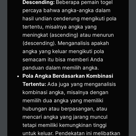
Descending:
Beberapa pemain togel
percaya bahwa angka-angka dalam
hasil undian cenderung mengikuti pola
tertentu, misalnya angka yang
meningkat (ascending) atau menurun
(descending). Menganalisis apakah
angka yang keluar mengikuti pola
semacam itu bisa memberi Anda
panduan dalam memilih angka.
Pola Angka Berdasarkan Kombinasi
Tertentu:
Ada juga yang menganalisis
kombinasi angka, misalnya dengan
memilih dua angka yang memiliki
hubungan atau berpasangan, atau
mencari angka yang jarang muncul
tetapi memiliki kemungkinan tinggi
untuk keluar. Pendekatan ini melibatkan