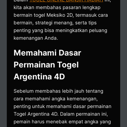
kita akan membahas pasaran lengkap
bermain togel Meksiko 2D, termasuk cara
bermain, strategi menang, serta tips
penting yang bisa meningkatkan peluang
kemenangan Anda.
Memahami Dasar
Permainan Togel
Argentina 4D
Sebelum membahas lebih jauh tentang
cara memahami angka kemenangan,
penting untuk memahami dasar permainan
Togel Argentina 4D. Dalam permainan ini,
pemain harus menebak empat angka yang