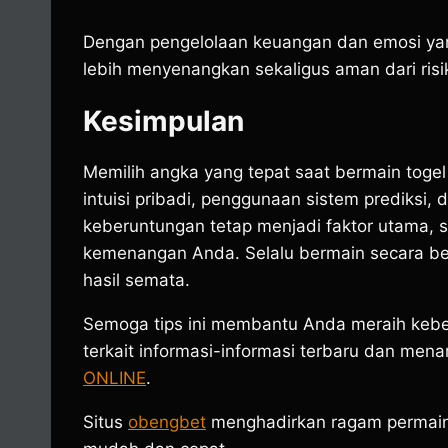
Dengan pengelolaan keuangan dan emosi yan
lebih menyenangkan sekaligus aman dari risi
Kesimpulan
Memilih angka yang tepat saat bermain toge
intuisi pribadi, penggunaan sistem prediksi
keberuntungan tetap menjadi faktor utama, 
kemenangan Anda. Selalu bermain secara be
hasil semata.
Semoga tips ini membantu Anda meraih kebe
terkait informasi-informasi terbaru dan mena
ONLINE
.
Situs
obengbet
menghadirkan ragam permaina