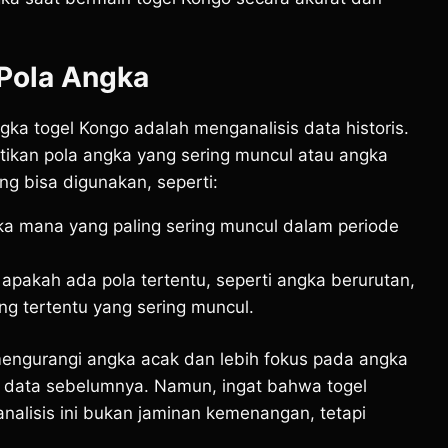
 Pola Angka
gka togel Kongo adalah menganalisis data historis.
tikan pola angka yang sering muncul atau angka
g bisa digunakan, seperti:
ka mana yang paling sering muncul dalam periode
 apakah ada pola tertentu, seperti angka berurutan,
ng tertentu yang sering muncul.
mengurangi angka acak dan lebih fokus pada angka
n data sebelumnya. Namun, ingat bahwa togel
nalisis ini bukan jaminan kemenangan, tetapi