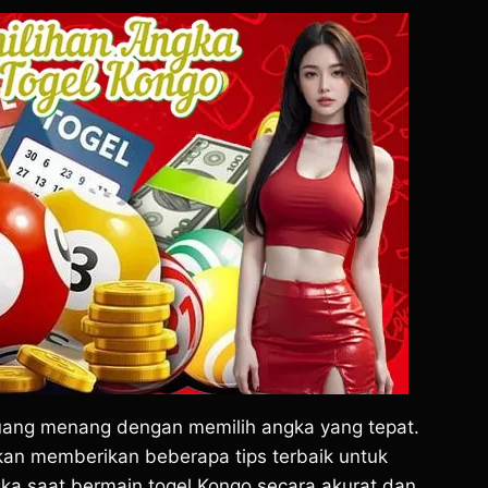
uang menang dengan memilih angka yang tepat.
an memberikan beberapa tips terbaik untuk
a saat bermain togel Kongo secara akurat dan