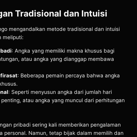
n Tradisional dan Intuisi
ongo mengandalkan metode tradisional dan intuisi
 meliputi:
badi
: Angka yang memiliki makna khusus bagi
runtungan, atau angka yang dianggap membawa
firasat
: Beberapa pemain percaya bahwa angka
 khusus.
nal
: Seperti menyusun angka dari jumlah hari
n penting, atau angka yang muncul dari perhitungan
ngan pribadi sering kali memberikan pengalaman
 personal. Namun, tetap bijak dalam memilih dan