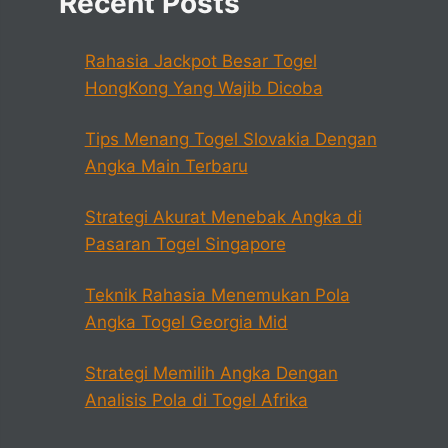
Recent Posts
Rahasia Jackpot Besar Togel
HongKong Yang Wajib Dicoba
Tips Menang Togel Slovakia Dengan
Angka Main Terbaru
Strategi Akurat Menebak Angka di
Pasaran Togel Singapore
Teknik Rahasia Menemukan Pola
Angka Togel Georgia Mid
Strategi Memilih Angka Dengan
Analisis Pola di Togel Afrika