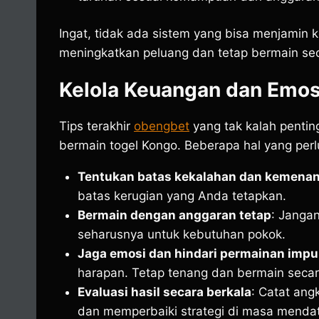
Ingat, tidak ada sistem yang bisa menjami
meningkatkan peluang dan tetap bermain se
Kelola Keuangan dan Emos
Tips terakhir
obengbet
yang tak kalah pentin
bermain togel Kongo. Beberapa hal yang perl
Tentukan batas kekalahan dan kemena
batas kerugian yang Anda tetapkan.
Bermain dengan anggaran tetap
: Janga
seharusnya untuk kebutuhan pokok.
Jaga emosi dan hindari permainan impul
harapan. Tetap tenang dan bermain secara
Evaluasi hasil secara berkala
: Catat ang
dan memperbaiki strategi di masa menda