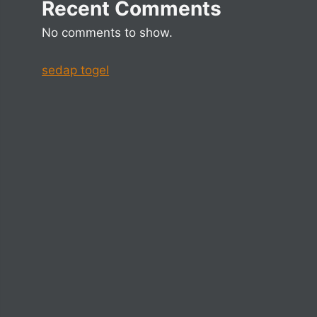
Recent Comments
No comments to show.
sedap togel