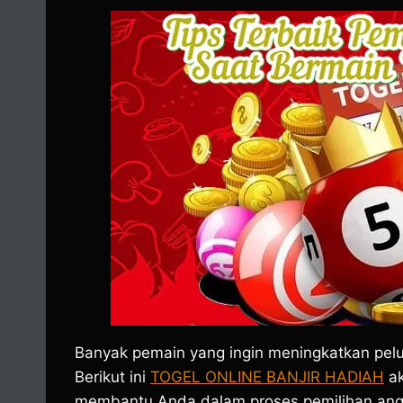
Banyak pemain yang ingin meningkatkan pel
Berikut ini
TOGEL ONLINE BANJIR HADIAH
ak
membantu Anda dalam proses pemilihan angk