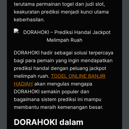
terutama permainan togel dan judi slot,
keakuratan prediksi menjadi kunci utama
keberhasilan.
DORAHOKI hadir sebagai solusi terpercaya
bagi para pemain yang ingin mendapatkan
prediksi handal dengan peluang jackpot
melimpah ruah.
TOGEL ONLINE BANJIR
HADIAH
akan mengulas mengapa
DORAHOKI semakin populer dan
bagaimana sistem prediksi ini mampu
membantu meraih kemenangan besar.
DORAHOKI dalam