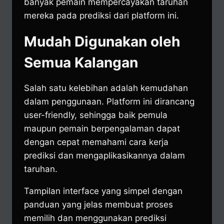
banyak pemain mempercayakan taruhan
mereka pada prediksi dari platform ini.
Mudah Digunakan oleh
Semua Kalangan
Salah satu kelebihan adalah kemudahan
dalam penggunaan. Platform ini dirancang
user-friendly, sehingga baik pemula
maupun pemain berpengalaman dapat
dengan cepat memahami cara kerja
prediksi dan mengaplikasikannya dalam
taruhan.
Tampilan interface yang simpel dengan
panduan yang jelas membuat proses
memilih dan menggunakan prediksi