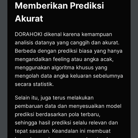
Memberikan Prediksi
Akurat
DORAHOKI dikenal karena kemampuan
analisis datanya yang canggih dan akurat.
Berbeda dengan prediksi biasa yang hanya
mengandalkan feeling atau angka acak,
menggunakan algoritma khusus yang
mengolah data angka keluaran sebelumnya
secara statistik.
Selain itu, juga terus melakukan
pembaruan data dan menyesuaikan model
prediksi berdasarkan pola terbaru,
sehingga hasil prediksi selalu relevan dan
tepat sasaran. Keandalan ini membuat