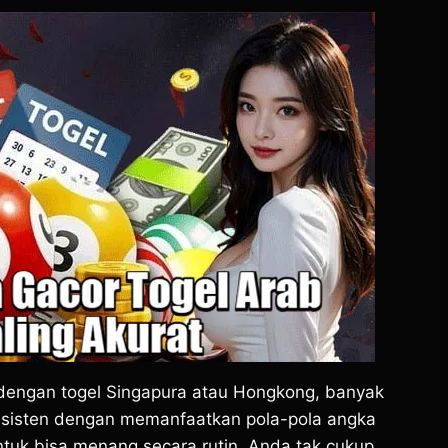
 dengan togel Singapura atau Hongkong, banyak
nsisten dengan memanfaatkan pola-pola angka
tuk bisa menang secara rutin, Anda tak cukup