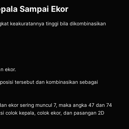
epala Sampai Ekor
kat keakuratannya tinggi bila dikombinasikan
n ekor.
 posisi tersebut dan kombinasikan sebagai
 dan ekor sering muncul 7, maka angka 47 dan 74
si colok kepala, colok ekor, dan pasangan 2D