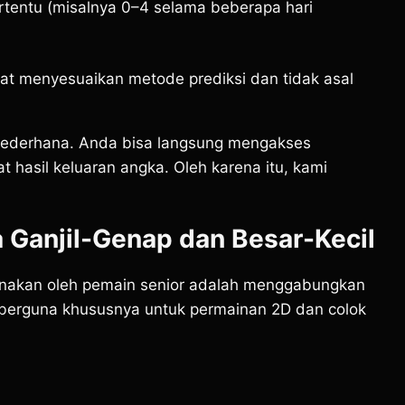
rtentu (misalnya 0–4 selama beberapa hari
pat menyesuaikan metode prediksi dan tidak asal
sederhana. Anda bisa langsung mengakses
at hasil keluaran angka. Oleh karena itu, kami
 Ganjil-Genap dan Besar-Kecil
igunakan oleh pemain senior adalah menggabungkan
at berguna khususnya untuk permainan 2D dan colok