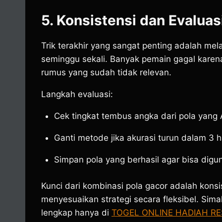
5. Konsistensi dan Evaluas
Trik terakhir yang sangat penting adalah mel
seminggu sekali. Banyak pemain gagal karen
rumus yang sudah tidak relevan.
Langkah evaluasi:
Cek tingkat tembus angka dari pola yang
Ganti metode jika akurasi turun dalam 3 ha
Simpan pola yang berhasil agar bisa digu
Kunci dari kombinasi pola gacor adalah kons
menyesuaikan strategi secara fleksibel. Simak
lengkap hanya di
TOGEL ONLINE HADIAH RE