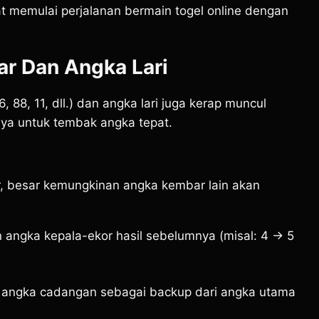
at memulai perjalanan bermain togel online dengan
ar Dan Angka Lari
88, 11, dll.) dan angka lari juga kerap muncul
ya untuk tembak angka tepat.
, besar kemungkinan angka kembar lain akan
n angka kepala-ekor hasil sebelumnya (misal: 4 → 5
 angka cadangan sebagai backup dari angka utama