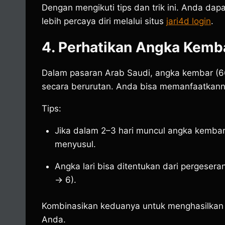
Dengan mengikuti tips dan trik ini. Anda dap
lebih percaya diri melalui situs
jari4d login
.
4. Perhatikan Angka Kemb
Dalam pasaran Arab Saudi, angka kembar (66, 
secara berurutan. Anda bisa memanfaatkann
Tips:
Jika dalam 2–3 hari muncul angka kembar
menyusul.
Angka lari bisa ditentukan dari pergesera
→ 6).
Kombinasikan keduanya untuk menghasilkan
Anda.