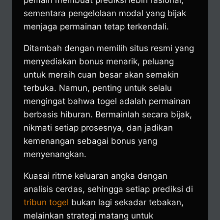
pemain membuat prediksi lebih rasional,
sementara pengelolaan modal yang bijak
menjaga permainan tetap terkendali.
Ditambah dengan memilih situs resmi yang
menyediakan bonus menarik, peluang
untuk meraih cuan besar akan semakin
terbuka. Namun, penting untuk selalu
mengingat bahwa togel adalah permainan
berbasis hiburan. Bermainlah secara bijak,
nikmati setiap prosesnya, dan jadikan
kemenangan sebagai bonus yang
menyenangkan.
Kuasai ritme keluaran angka dengan
analisis cerdas, sehingga setiap prediksi di
tribun togel
bukan lagi sekadar tebakan,
melainkan strategi matang untuk