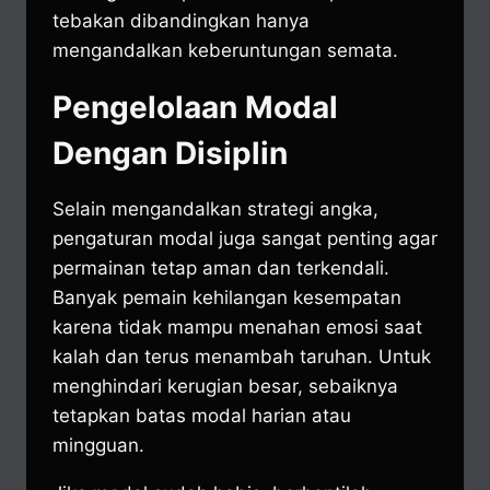
tebakan dibandingkan hanya
mengandalkan keberuntungan semata.
Pengelolaan Modal
Dengan Disiplin
Selain mengandalkan strategi angka,
pengaturan modal juga sangat penting agar
permainan tetap aman dan terkendali.
Banyak pemain kehilangan kesempatan
karena tidak mampu menahan emosi saat
kalah dan terus menambah taruhan. Untuk
menghindari kerugian besar, sebaiknya
tetapkan batas modal harian atau
mingguan.