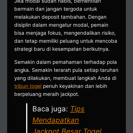
Jika modal sudah habis, berhentilah
bermain dan jangan tergoda untuk
melakukan deposit tambahan. Dengan
disiplin dalam mengatur modal, pemain
bisa menjaga fokus, mengendalikan risiko,
dan tetap memiliki peluang untuk mencoba
strategi baru di kesempatan berikutnya.
Semakin dalam pemahaman terhadap pola
angka. Semakin terarah pula setiap taruhan
yang dilakukan, membuat langkah Anda di
tribun togel
penuh keyakinan dan lebih
berpeluang meraih jackpot.
Baca juga:
Tips
Mendapatkan
Jackpot Besar Togel