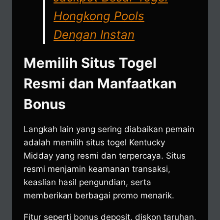
Hongkong Pools
Dengan Instan
Memilih Situs Togel
Resmi dan Manfaatkan
Bonus
Langkah lain yang sering diabaikan pemain
adalah memilih situs togel Kentucky
Midday yang resmi dan terpercaya. Situs
resmi menjamin keamanan transaksi,
keaslian hasil pengundian, serta
memberikan berbagai promo menarik.
Fitur seperti bonus deposit, diskon taruhan,