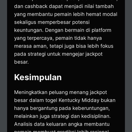
dan cashback dapat menjadi nilai tambah
yang membantu pemain lebih hemat modal
sekaligus memperbesar potensi
keuntungan. Dengan bermain di platform
yang terpercaya, pemain tidak hanya
merasa aman, tetapi juga bisa lebih fokus
pada strategi untuk mengejar jackpot
besar.
Kesimpulan
Meningkatkan peluang menang jackpot
besar dalam togel Kentucky Midday bukan
hanya bergantung pada keberuntungan,
melainkan juga strategi dan kedisiplinan.
Analisis data keluaran angka membantu