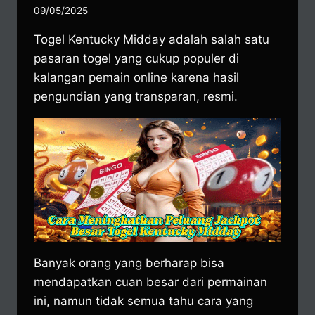
09/05/2025
Togel Kentucky Midday adalah salah satu
pasaran togel yang cukup populer di
kalangan pemain online karena hasil
pengundian yang transparan, resmi.
Banyak orang yang berharap bisa
mendapatkan cuan besar dari permainan
ini, namun tidak semua tahu cara yang