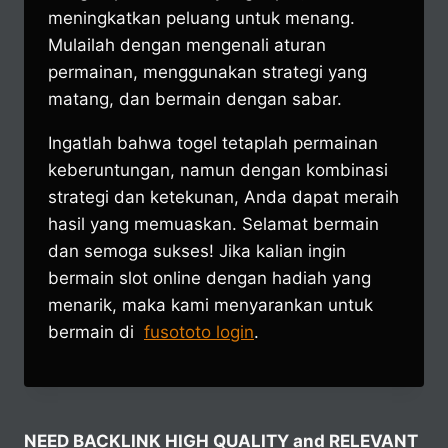
meningkatkan peluang untuk menang.
Mulailah dengan mengenali aturan
permainan, menggunakan strategi yang
matang, dan bermain dengan sabar.
Ingatlah bahwa togel tetaplah permainan
keberuntungan, namun dengan kombinasi
strategi dan ketekunan, Anda dapat meraih
hasil yang memuaskan. Selamat bermain
dan semoga sukses! Jika kalian ingin
bermain slot online dengan hadiah yang
menarik, maka kami menyarankan untuk
bermain di
fusototo login
.
NEED BACKLINK HIGH QUALITY and RELEVANT