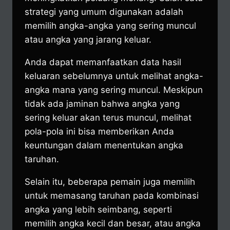
strategi yang umum digunakan adalah
memilih angka-angka yang sering muncul
atau angka yang jarang keluar.
Anda dapat memanfaatkan data hasil
keluaran sebelumnya untuk melihat angka-
angka mana yang sering muncul. Meskipun
tidak ada jaminan bahwa angka yang
sering keluar akan terus muncul, melihat
pola-pola ini bisa memberikan Anda
keuntungan dalam menentukan angka
taruhan.
Selain itu, beberapa pemain juga memilih
untuk memasang taruhan pada kombinasi
angka yang lebih seimbang, seperti
memilih angka kecil dan besar, atau angka