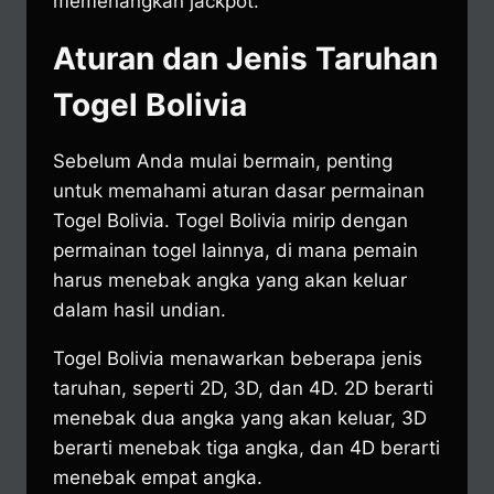
memenangkan jackpot.
Aturan dan Jenis Taruhan
Togel Bolivia
Sebelum Anda mulai bermain, penting
untuk memahami aturan dasar permainan
Togel Bolivia. Togel Bolivia mirip dengan
permainan togel lainnya, di mana pemain
harus menebak angka yang akan keluar
dalam hasil undian.
Togel Bolivia menawarkan beberapa jenis
taruhan, seperti 2D, 3D, dan 4D. 2D berarti
menebak dua angka yang akan keluar, 3D
berarti menebak tiga angka, dan 4D berarti
menebak empat angka.