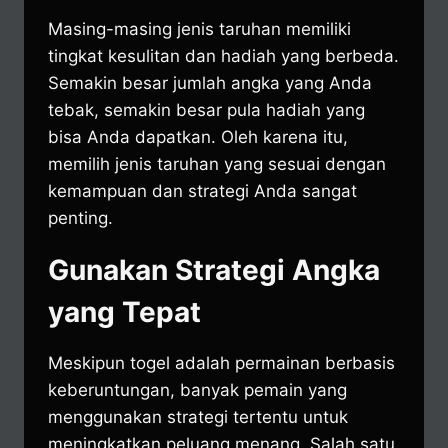
Masing-masing jenis taruhan memiliki
tingkat kesulitan dan hadiah yang berbeda.
Semakin besar jumlah angka yang Anda
tebak, semakin besar pula hadiah yang
bisa Anda dapatkan. Oleh karena itu,
memilih jenis taruhan yang sesuai dengan
kemampuan dan strategi Anda sangat
penting.
Gunakan Strategi Angka
yang Tepat
Meskipun togel adalah permainan berbasis
keberuntungan, banyak pemain yang
menggunakan strategi tertentu untuk
meningkatkan peluang menang. Salah satu