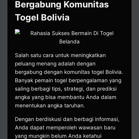
Bergabung Komunitas
Togel Bolivia
Salah satu cara untuk meningkatkan
peluang menang adalah dengan
bergabung dengan komunitas togel Bolivia.
Banyak pemain togel berpengalaman yang
saling berbagi tips, strategi, dan prediksi
angka yang bisa membantu Anda dalam
menentukan angka taruhan.
Dengan berdiskusi dan berbagi informasi,
Anda dapat memperoleh wawasan baru
yang mungkin belum Anda ketahui