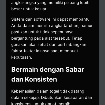
angka-angka yang memiliki peluang lebih
besar untuk keluar.
Sistem dan software ini dapat membantu
Anda dalam memilih angka taruhan, namun
pastikan untuk tidak sepenuhnya
bergantung pada alat tersebut. Tetap
gunakan akal sehat dan pertimbangkan
faktor-faktor lainnya saat membuat
keputusan.
Bermain dengan Sabar
dan Konsisten
Keberhasilan dalam togel tidak datang
dalam sekejap. Dibutuhkan kesabaran dan
konsistensi untuk dapat meraih