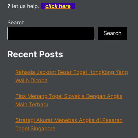
?
let us help.
click here
Search
Search
Recent Posts
Rahasia Jackpot Besar Togel HongKong Yang
Wajib Dicoba
Tips Menang Togel Slovakia Dengan Angka
Main Terbaru
Strategi Akurat Menebak Angka di Pasaran
Togel Singapore