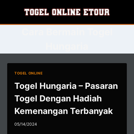
Skip
to
content
Cara Bermain Togel
Hungaria
TOGEL ONLINE
Togel Hungaria – Pasaran
Togel Dengan Hadiah
Kemenangan Terbanyak
05/14/2024