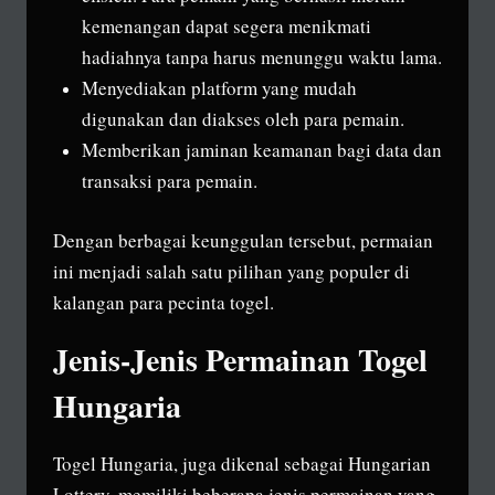
kemenangan dapat segera menikmati
hadiahnya tanpa harus menunggu waktu lama.
Menyediakan platform yang mudah
digunakan dan diakses oleh para pemain.
Memberikan jaminan keamanan bagi data dan
transaksi para pemain.
Dengan berbagai keunggulan tersebut, permaian
ini menjadi salah satu pilihan yang populer di
kalangan para pecinta togel.
Jenis-Jenis Permainan Togel
Hungaria
Togel Hungaria, juga dikenal sebagai Hungarian
Lottery, memiliki beberapa jenis permainan yang