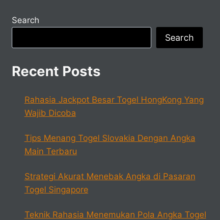
Search
Search
Recent Posts
Rahasia Jackpot Besar Togel HongKong Yang
Wajib Dicoba
Tips Menang Togel Slovakia Dengan Angka
Main Terbaru
Strategi Akurat Menebak Angka di Pasaran
Togel Singapore
Teknik Rahasia Menemukan Pola Angka Togel