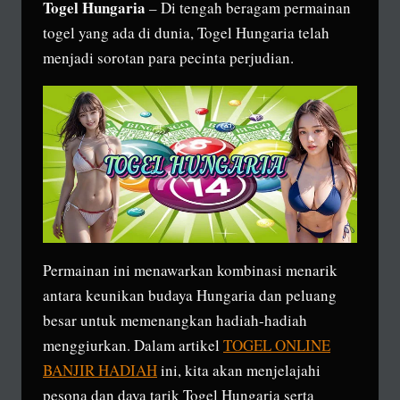
Togel Hungaria
– Di tengah beragam permainan
togel yang ada di dunia, Togel Hungaria telah
menjadi sorotan para pecinta perjudian.
Permainan ini menawarkan kombinasi menarik
antara keunikan budaya Hungaria dan peluang
besar untuk memenangkan hadiah-hadiah
menggiurkan. Dalam artikel
TOGEL ONLINE
BANJIR HADIAH
ini, kita akan menjelajahi
pesona dan daya tarik Togel Hungaria serta