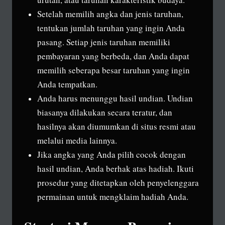
Setelah memilih angka dan jenis taruhan,
tentukan jumlah taruhan yang ingin Anda
pasang. Setiap jenis taruhan memiliki
pembayaran yang berbeda, dan Anda dapat
memilih seberapa besar taruhan yang ingin
Anda tempatkan.
Anda harus menunggu hasil undian. Undian
biasanya dilakukan secara teratur, dan
hasilnya akan diumumkan di situs resmi atau
melalui media lainnya.
Jika angka yang Anda pilih cocok dengan
hasil undian, Anda berhak atas hadiah. Ikuti
prosedur yang ditetapkan oleh penyelenggara
permainan untuk mengklaim hadiah Anda.