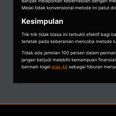
Banyak melaporkan keberhasilan dengan menga
Meski tidak konvensional metode ini patut di
Kesimpulan
Trik-trik tidak biasa ini terbukti efektif bag
terletak pada keberanian mencoba metode lu
Tidak ada jaminan 100 persen dalam permain
jangan berjudi melebihi kemampuan finansia
bermain togel
atas 4d
sebagai hiburan meny