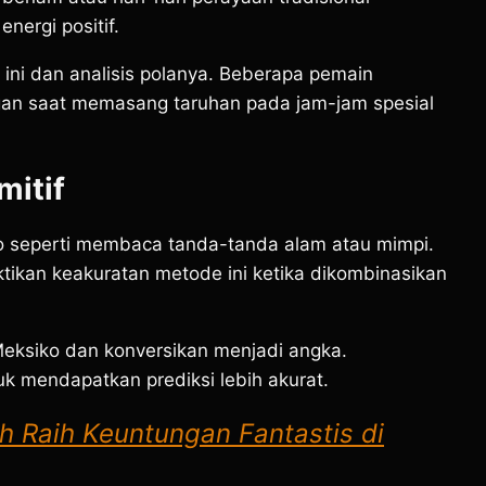
nergi positif.
ini dan analisis polanya. Beberapa pemain
an saat memasang taruhan pada jam-jam spesial
mitif
o seperti membaca tanda-tanda alam atau mimpi.
ikan keakuratan metode ini ketika dikombinasikan
Meksiko dan konversikan menjadi angka.
uk mendapatkan prediksi lebih akurat.
 Raih Keuntungan Fantastis di