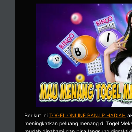
Berikut ini
TOGEL ONLINE BANJIR HADIAH
ak
meningkatkan peluang menang di Togel Meks
mudah dipahami dan bisa langsung dipraktik