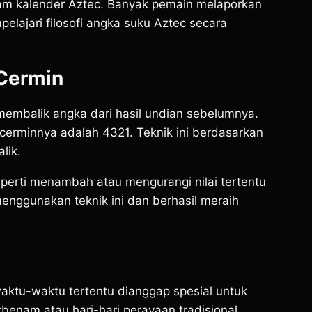
am kalender Aztec. Banyak pemain melaporkan
elajari filosofi angka suku Aztec secara
Cermin
embalik angka dari hasil undian sebelumnya.
cerminnya adalah 4321. Teknik ini berdasarkan
lik.
eperti menambah atau mengurangi nilai tertentu
enggunakan teknik ini dan berhasil meraih
ktu-waktu tertentu dianggap spesial untuk
benam atau hari-hari perayaan tradisional