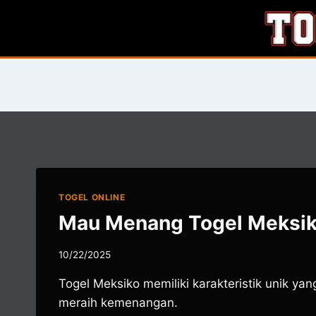
Skip
to
content
TOGEL ONLINE
Mau Menang Togel Meksiko?
10/22/2025
Togel Meksiko memiliki karakteristik unik 
meraih kemenangan.