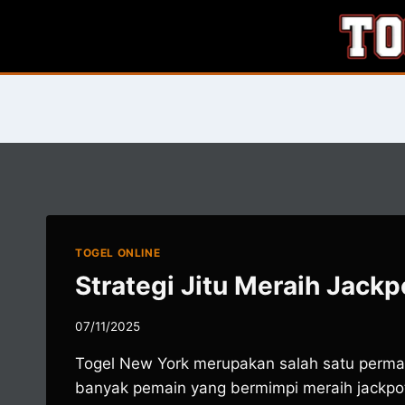
Skip
to
content
TOGEL ONLINE
Strategi Jitu Meraih Jackp
07/11/2025
Togel New York merupakan salah satu permai
banyak pemain yang bermimpi meraih jackp