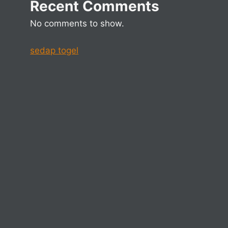
Recent Comments
No comments to show.
sedap togel