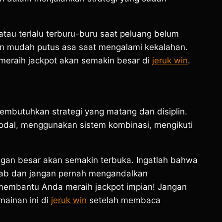
atau terlalu terburu-buru saat peluang belum
gan mudah putus asa saat mengalami kekalahan.
meraih jackpot akan semakin besar di
jeruk win
.
mbutuhkan strategi yang matang dan disiplin.
dal, menggunakan sistem kombinasi, mengikuti
gan besar akan semakin terbuka. Ingatlah bahwa
awab dan jangan pernah mengandalkan
 membantu Anda meraih jackpot impian! Jangan
mainan ini di
jeruk win
setelah membaca