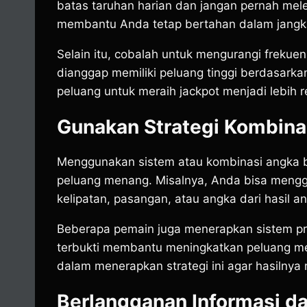
batas taruhan harian dan jangan pernah mel
membantu Anda tetap bertahan dalam jangka
Selain itu, cobalah untuk mengurangi freku
dianggap memiliki peluang tinggi berdasark
peluang untuk meraih jackpot menjadi lebih re
Gunakan Strategi Kombina
Menggunakan sistem atau kombinasi angka bi
peluang menang. Misalnya, Anda bisa mengg
kelipatan, pasangan, atau angka dari hasil ana
Beberapa pemain juga menerapkan sistem pr
terbukti membantu meningkatkan peluang mena
dalam menerapkan strategi ini agar hasilnya
Berlangganan Informasi da