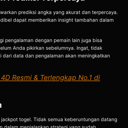
warkan prediksi angka yang akurat dan terpercaya.
edibel dapat memberikan insight tambahan dalam
bagi pengalaman dengan pemain lain juga bisa
lum Anda pikirkan sebelumnya. Ingat, tidak
si dari data dan pengalaman akan meningkatkan
4D Resmi & Terlengkap No.1 di
n
 jackpot togel. Tidak semua keberuntungan datang
n dalam menjalankan strategi yang sudah