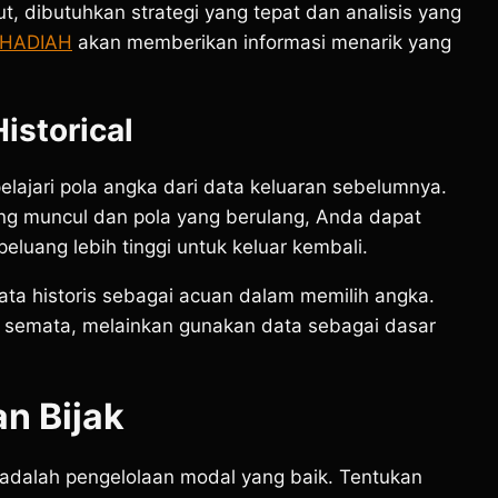
, dibutuhkan strategi yang tepat dan analisis yang
 HADIAH
akan memberikan informasi menarik yang
istorical
ajari pola angka dari data keluaran sebelumnya.
ng muncul dan pola yang berulang, Anda dapat
eluang lebih tinggi untuk keluar kembali.
a historis sebagai acuan dalam memilih angka.
semata, melainkan gunakan data sebagai dasar
n Bijak
 adalah pengelolaan modal yang baik. Tentukan